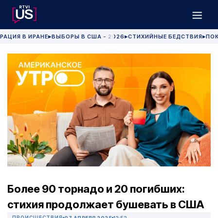
РАЦИЯ В ИРАНЕ
ВЫБОРЫ В США - 2026
СТИХИЙНЫЕ БЕДСТВИЯ
ПОК
▶
▶
▶
Более 90 торнадо и 20 погибших:
стихия продолжает бушевать в США
ПРОИСШЕСТВИЯ
07 АПРЕЛЯ 2025
12:52