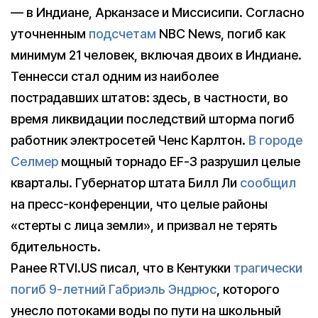
— в Индиане, Арканзасе и Миссисипи. Согласно
уточненным
подсчетам
NBC News, погиб как
минимум 21 человек, включая двоих в Индиане.
Теннесси стал одним из наиболее
пострадавших штатов: здесь, в частности, во
время ликвидации последствий шторма погиб
работник электросетей Ченс Карлтон.
В городе
Селмер
мощный торнадо EF-3 разрушил целые
кварталы. Губернатор штата Билл Ли
сообщил
на пресс-конференции, что целые районы
«стерты с лица земли», и призвал не терять
бдительность.
Ранее RTVI.US писал, что в Кентукки
трагически
погиб 9-летний Габриэль Эндрюс
, которого
унесло потоками воды по пути на школьный