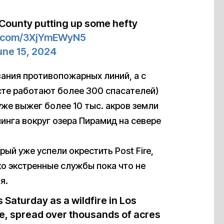
 County putting up some hefty
er.com/3XjYmEWyN5
une 15, 2024
ания противопожарных линий, а с
сте работают более 300 спасателей)
же выжег более 10 тыс. акров земли
инга вокруг озера Пирамид на севере
ый уже успели окрестить Post Fire,
ко экстренные службы пока что не
я.
 Saturday as a wildfire in Los
e, spread over thousands of acres