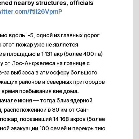
ned nearby structures, officials
witter.com/ftiI26VpmP
мо вдоль I-5, одной из главных дорог
 этот пожар уже не является
 площадью в 1 131 акр (более 400 га)
ду от Лос-Анджелеса на границе с
из-за выброса в атмосферу большого
ежащих районов и северных пригородов
 время пребывания вне дома.
начале июня — тогда близ ядерной
 расположенной в 80 км от Сан-
пожар, поразивший 14 168 акров (более
нной эвакуации 100 семей и перекрытию