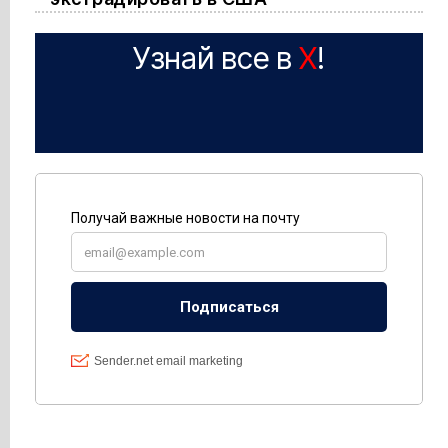
Узнай все в
X
!