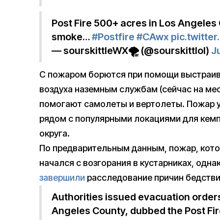
Post Fire 500+ acres in Los Angeles
smoke…
#Postfire
#CAwx
pic.twitt
— sourskittleWX🌪️ (@sourskittlol)
J
С пожаром борются при помощи выстраив
воздуха наземным службам (сейчас на ме
помогают самолеты и вертолеты. Пожар у
рядом с популярными локациями для кемп
округа.
По предварительным данным, пожар, котор
начался с возгорания в кустарниках, одна
завершили
расследование причин бедстви
Authorities issued evacuation orders
Angeles County, dubbed the Post Fir