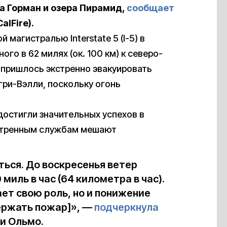
да Горман и озера Пирамид,
сообщает
lFire).
магистралью Interstate 5 (I-5) в
го в 62 милях (ок. 100 км) к северо-
 пришлось экстренно эвакуировать
нгри-Вэлли, поскольку огонь
достигли значительных успехов в
кстренным службам мешают
ься. До воскресенья ветер
миль в час (64 километра в час).
ет свою роль, но и понижение
ержать пожар]», —
подчеркнула
и Ольмо.