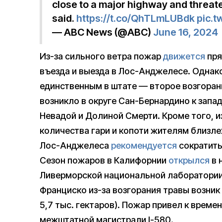
close to a major highway and threate
said.
https://t.co/QhTLmLUBdk
pic.t
— ABC News (@ABC)
June 16, 2024
Из-за сильного ветра пожар
движется
пря
въезда и выезда в Лос-Анджелесе. Однако
единственным в штате — второе возгорание
возникло в округе Сан-Бернардино к запа
Невадой и Долиной Смерти. Кроме того, 
количества гари и копоти жителям близл
Лос-Анджелеса
рекомендуется
сократить
Сезон пожаров в Калифорнии
открылся
в 
Ливерморской национальной лаборатории,
Франциско из-за возгорания травы возник 
5,7 тыс. гектаров). Пожар привел к време
межштатной магистрали I-580.