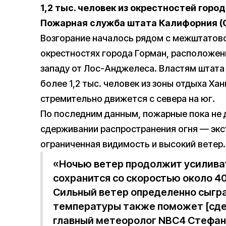
1,2 тыс. человек из окрестностей горо
Пожарная служба штата Калифорния (Ca
Возгорание началось рядом с межштатовой 
окрестностях города Горман, расположенно
западу от Лос-Анджелеса. Властям штата
более 1,2 тыс. человек из зоны отдыха Ха
стремительно движется с севера на юг.
По последним данным, пожарные пока не 
сдерживании распространения огня — э
ограниченная видимость и высокий ветер.
«Ночью ветер продолжит усиливат
сохранится со скоростью около 40 
Сильный ветер определенно сыгра
температуры также поможет [сд
главный метеоролог NBC4 Стефан