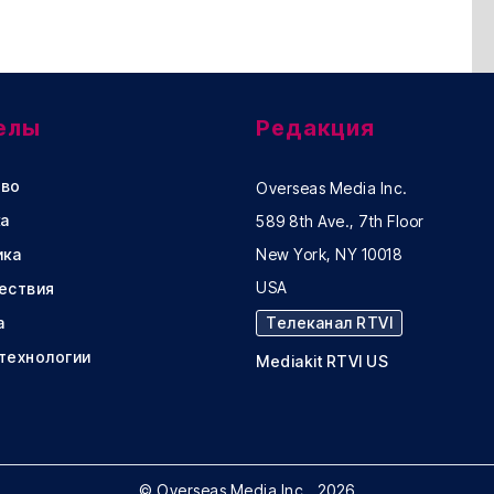
елы
Редакция
во
Overseas Media Inc.
а
589 8th Ave., 7th Floor
ика
New York, NY 10018
USA
ествия
а
Телеканал RTVI
 технологии
Mediakit RTVI US
© Overseas Media Inc., 2026