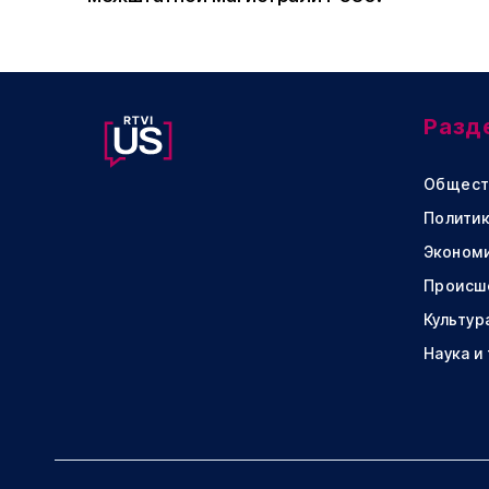
Разд
Общест
Политик
Эконом
Происш
Культур
Наука и