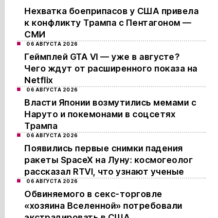
Нехватка боеприпасов у США привела
к конфликту Трампа с Пентагоном —
СМИ
06 АВГУСТА 2026
Геймплей GTA VI — уже в августе?
Чего ждут от расширенного показа на
Netflix
06 АВГУСТА 2026
Власти Японии возмутились мемами с
Наруто и покемонами в соцсетях
Трампа
06 АВГУСТА 2026
Появились первые снимки падения
ракеты SpaceX на Луну: космогеолог
рассказал RTVI, что узнают ученые
06 АВГУСТА 2026
Обвиняемого в секс-торговле
«хозяина Вселенной» потребовали
экстрадировать в США