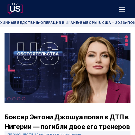
ХИЙНЫЕ БЕДСТВИЯ
ОПЕРАЦИЯ В ИРАНЕ
ВЫБОРЫ В США - 2026
ПОК
▶
▶
▶
Боксер Энтони Джошуа попал в ДТП в
Нигерии — погибли двое его тренеров
ПРОИСШЕСТВИЯ
29 ДЕКАБРЯ 2025
16:29