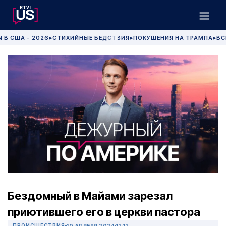
 В США - 2026
СТИХИЙНЫЕ БЕДСТВИЯ
ПОКУШЕНИЯ НА ТРАМПА
ВС
▶
▶
▶
Бездомный в Майами зарезал
приютившего его в церкви пастора
ПРОИСШЕСТВИЯ
10 АПРЕЛЯ 2024
12:12