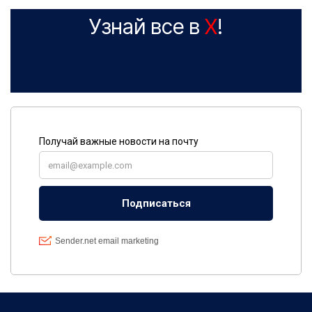
Узнай все в
X
!