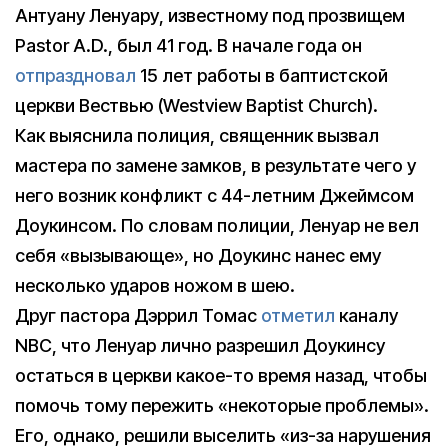
Антуану Ленуару, известному под прозвищем
Pastor A.D., был 41 год. В начале года он
отпраздновал
15 лет работы в баптистской
церкви Вествью (Westview Baptist Church).
Как выяснила полиция, священник вызвал
мастера по замене замков, в результате чего у
него возник конфликт с 44-летним Джеймсом
Доукинсом. По словам полиции, Ленуар не вел
себя «вызывающе», но Доукинс нанес ему
несколько ударов ножом в шею.
Друг пастора Дэррил Томас
отметил
каналу
NBC, что Ленуар лично разрешил Доукинсу
остаться в церкви какое-то время назад, чтобы
помочь тому пережить «некоторые проблемы».
Его, однако, решили выселить «из-за нарушения