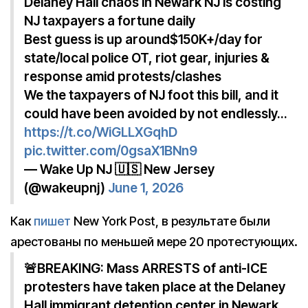
Delaney Hall chaos in Newark NJ is costing
NJ taxpayers a fortune daily
Best guess is up around$150K+/day for
state/local police OT, riot gear, injuries &
response amid protests/clashes
We the taxpayers of NJ foot this bill, and it
could have been avoided by not endlessly…
https://t.co/WiGLLXGqhD
pic.twitter.com/0gsaX1BNn9
— Wake Up NJ 🇺🇸 New Jersey
(@wakeupnj)
June 1, 2026
Как
пишет
New York Post, в результате были
арестованы по меньшей мере 20 протестующих.
🚨BREAKING: Mass ARRESTS of anti-ICE
protesters have taken place at the Delaney
Hall immigrant detention center in Newark,