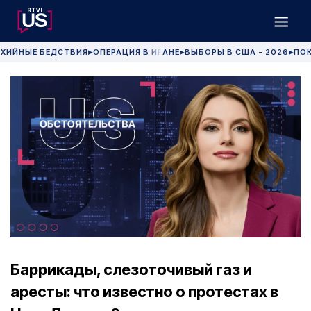
ХИЙНЫЕ БЕДСТВИЯ
ОПЕРАЦИЯ В ИРАНЕ
ВЫБОРЫ В США - 2026
ПОК
▶
▶
▶
Баррикады, слезоточивый газ и
аресты: что известно о протестах в