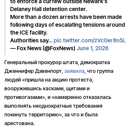
to enforce a curfew outside Newark’s
Delaney Hall detention center.
More than a dozen arrests have been made
following days of escalating tensions around
the ICE facility.
Authorities say…
pic.twitter.com/zVc0er8n5L
— Fox News (@FoxNews)
June 1, 2026
Генеральный прокурор штата, демократка
Дженнифер Дэвенпорт,
заявила
, что группа
людей «пришла на акцию протеста,
вооружившись касками, щитами и
противогазами», и «намеренно отказалась
выполнять неоднократные требования
покинуть территорию», за что и была
арестована.