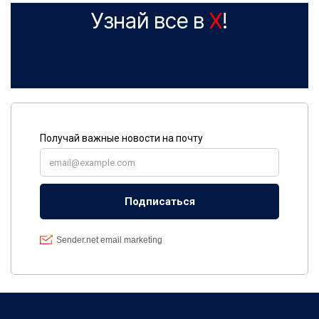
Узнай все в
X
!