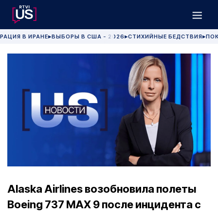
РАЦИЯ В ИРАНЕ
ВЫБОРЫ В США - 2026
СТИХИЙНЫЕ БЕДСТВИЯ
ПОК
▶
▶
▶
Alaska Airlines возобновила полеты
Boeing 737 MAX 9 после инцидента с