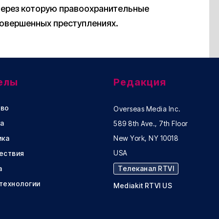
 через которую правоохранительные
овершенных преступлениях.
елы
Редакция
во
Overseas Media Inc.
а
589 8th Ave., 7th Floor
ика
New York, NY 10018
USA
ествия
а
Телеканал RTVI
 технологии
Mediakit RTVI US