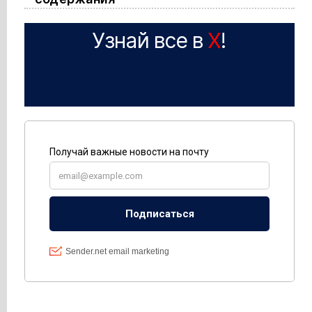
Узнай все в
X
!