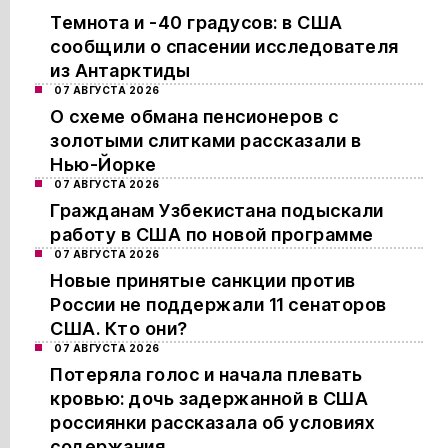
Темнота и -40 градусов: в США
сообщили о спасении исследователя
из Антарктиды
07 АВГУСТА 2026
О схеме обмана пенсионеров с
золотыми слитками рассказали в
Нью-Йорке
07 АВГУСТА 2026
Гражданам Узбекистана подыскали
работу в США по новой программе
07 АВГУСТА 2026
Новые принятые санкции против
России не поддержали 11 сенаторов
США. Кто они?
07 АВГУСТА 2026
Потеряла голос и начала плевать
кровью: дочь задержанной в США
россиянки рассказала об условиях
содержания