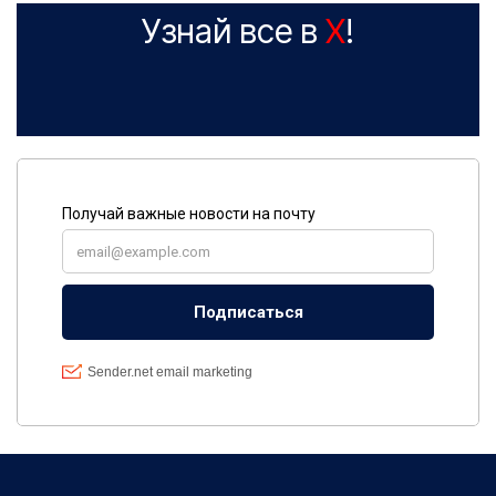
Узнай все в
X
!