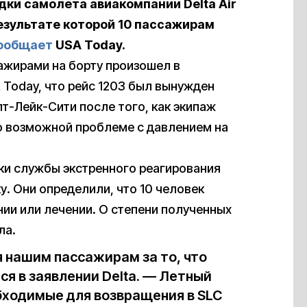
ки самолета авиакомпании Delta Air
результате которой 10 пассажирам
ообщает
USA Today.
ажирами на борту произошел в
 Today, что рейс 1203 был вынужден
т-Лейк-Сити после того, как экипаж
о возможной проблеме с давлением на
ики службы экстренного реагирования
у. Они определили, что 10 человек
и или лечении. О степени полученных
ла.
 нашим пассажирам за то, что
я в заявлении Delta. — Летный
бходимые для возвращения в SLC