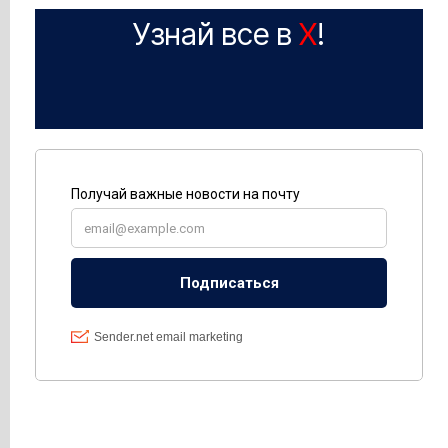
Узнай все в
X
!