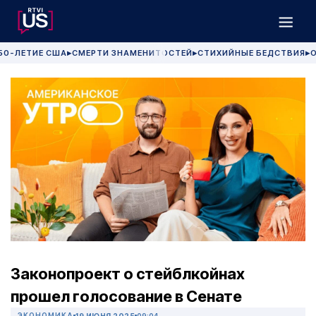
50-ЛЕТИЕ США
СМЕРТИ ЗНАМЕНИТОСТЕЙ
СТИХИЙНЫЕ БЕДСТВИЯ
О
▶
▶
▶
Законопроект о стейблкойнах
прошел голосование в Сенате
ЭКОНОМИКА
19 ИЮНЯ 2025
09:04