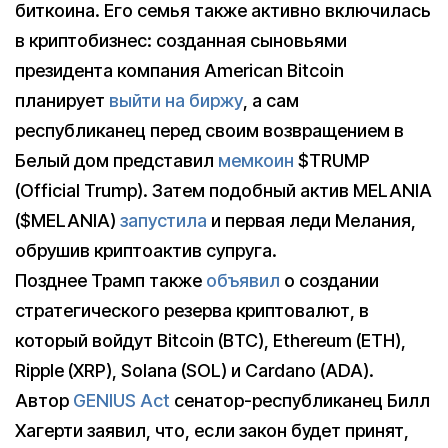
биткоина. Его семья также активно включилась
в криптобизнес: созданная сыновьями
президента компания American Bitcoin
планирует
выйти на биржу
, а сам
республиканец перед своим возвращением в
Белый дом представил
мемкоин
$TRUMP
(Official Trump). Затем подобный актив MELANIA
($MELANIA)
запустила
и первая леди Мелания,
обрушив криптоактив супруга.
Позднее Трамп также
объявил
о создании
стратегического резерва криптовалют, в
который войдут Bitcoin (BTC), Ethereum (ETH),
Ripple (XRP), Solana (SOL) и Cardano (ADA).
Автор
GENIUS Act
сенатор-республиканец Билл
Хагерти заявил, что, если закон будет принят,