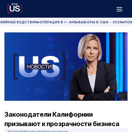
ХИЙНЫЕ БЕДСТВИЯ
ОПЕРАЦИЯ В ИРАНЕ
ВЫБОРЫ В США - 2026
ПОК
▶
▶
▶
Законодатели Калифорнии
призывают к прозрачности бизнеса
ЭКОНОМИКА
18 АПРЕЛЯ 2024
19:05