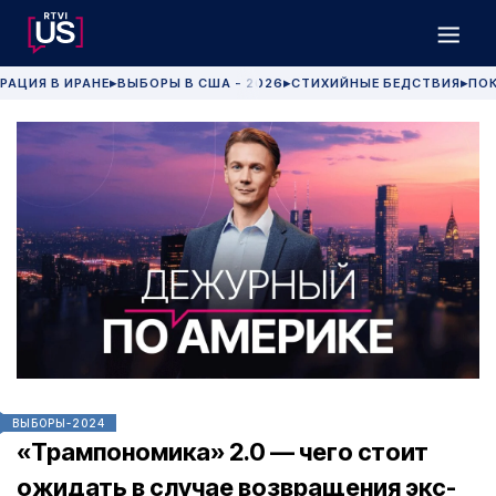
РАЦИЯ В ИРАНЕ
ВЫБОРЫ В США - 2026
СТИХИЙНЫЕ БЕДСТВИЯ
ПОК
▶
▶
▶
ВЫБОРЫ-2024
«Трампономика» 2.0 — чего стоит
ожидать в случае возвращения экс-