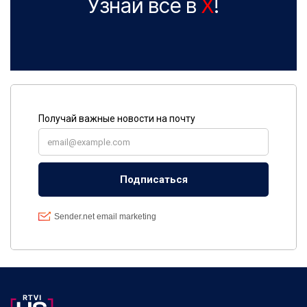
Узнай все в
X
!