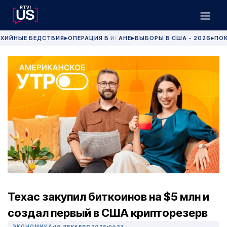
ХИЙНЫЕ БЕДСТВИЯ
ОПЕРАЦИЯ В ИРАНЕ
ВЫБОРЫ В США - 2026
ПОК
▶
▶
▶
Техас закупил биткоинов на $5 млн и
создал первый в США крипторезерв
ЭКОНОМИКА
10 ДЕКАБРЯ 2025
04:37