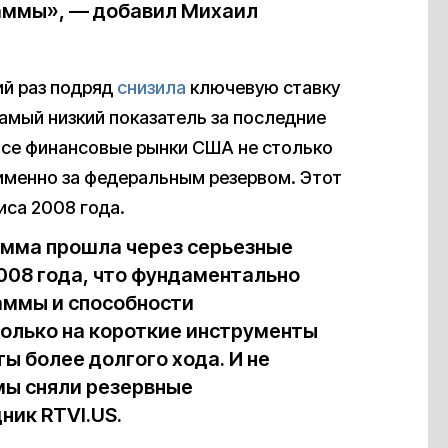
аммы», — добавил Михаил
ий раз подряд
снизила
ключевую ставку
самый низкий показатель за последние
 все финансовые рынки США не столько
 именно за федеральным резервом. Этот
иса 2008 года.
мма прошла через серьезные
008 года, что фундаментально
аммы и способности
только на короткие инструменты
ты более долгого хода. И не
 мы сняли резервные
ник RTVI.US.