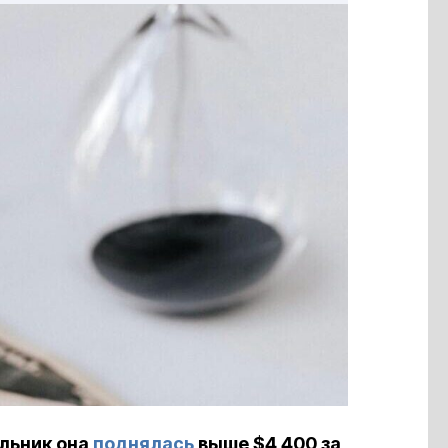
ельник она
поднялась
выше $4 400 за