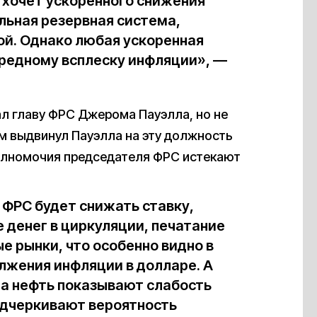
 хочет ускоренного снижения
альная резервная система,
вой. Однако любая ускоренная
ередному всплеску инфляции», —
л главу ФРС Джерома Пауэлла, но не
ам выдвинул Пауэлла на эту должность
Полномочия председателя ФРС истекают
ФРС будет снижать ставку,
 денег в циркуляции, печатание
е рынки, что особенно видно в
лжения инфляции в долларе. А
на нефть показывают слабость
одчеркивают вероятность