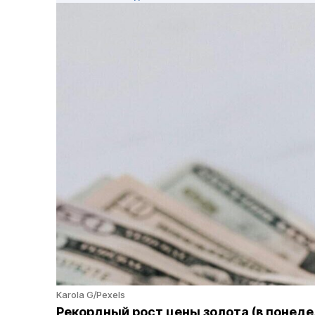
Karola G/Pexels
Рекордный рост цены золота (в понед