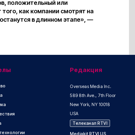
в, положительный или
 того, как компании смотрят на
 останутся в длинном этапе», —
елы
Редакция
во
Overseas Media Inc.
а
589 8th Ave., 7th Floor
ика
New York, NY 10018
USA
ествия
а
Телеканал RTVI
 технологии
Mediakit RTVI US