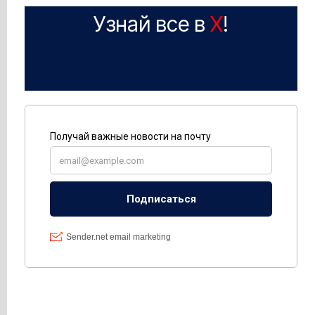
Узнай все в
X
!