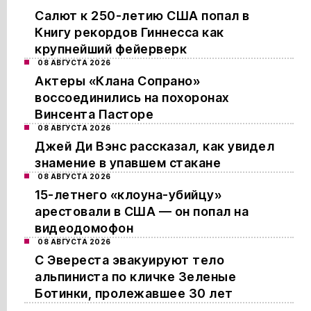
Салют к 250-летию США попал в
Книгу рекордов Гиннесса как
крупнейший фейерверк
08 АВГУСТА 2026
Актеры «Клана Сопрано»
воссоединились на похоронах
Винсента Пасторе
08 АВГУСТА 2026
Джей Ди Вэнс рассказал, как увидел
знамение в упавшем стакане
08 АВГУСТА 2026
15-летнего «клоуна-убийцу»
арестовали в США — он попал на
видеодомофон
08 АВГУСТА 2026
С Эвереста эвакуируют тело
альпиниста по кличке Зеленые
Ботинки, пролежавшее 30 лет