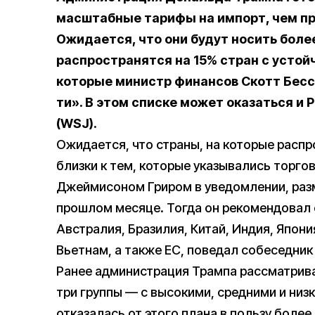
масштабные тарифы на импорт, чем пр
Ожидается, что они будут носить боле
распространятся на 15% стран с усто
которые министр финансов Скотт Бессе
ти». В этом списке может оказаться и 
(WSJ).
Ожидается, что страны, на которые распр
близки к тем, которые указывались торг
Джеймисоном Гриром в уведомлении, раз
прошлом месяце. Тогда он рекомендовал с
Австралия, Бразилия, Китай, Индия, Япони
Вьетнам, а также ЕС, поведал собеседник
Ранее администрация Трампа рассматрива
три группы — с высокими, средними и низ
отказалась от этого плана в пользу боле