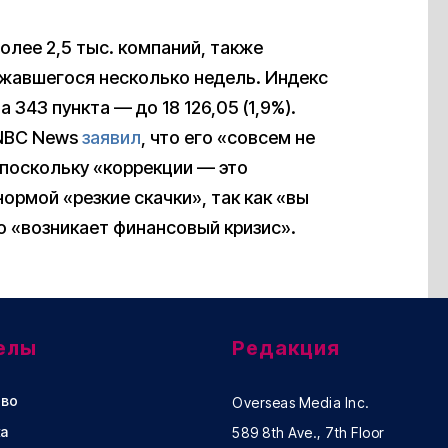
лее 2,5 тыс. компаний, также
жавшегося несколько недель. Индекс
343 пункта — до 18 126,05 (1,9%).
 NBC News
заявил
, что его «совсем не
 поскольку «коррекции — это
ормой «резкие скачки», так как «вы
о «возникает финансовый кризис».
елы
Редакция
во
Overseas Media Inc.
а
589 8th Ave., 7th Floor