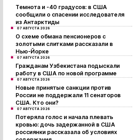
Темнота и -40 градусов: в США
сообщили о спасении исследователя
из Антарктиды
07 АВГУСТА 2026
О схеме обмана пенсионеров с
золотыми слитками рассказали в
Нью-Йорке
07 АВГУСТА 2026
Гражданам Узбекистана подыскали
работу в США по новой программе
07 АВГУСТА 2026
Новые принятые санкции против
России не поддержали 11 сенаторов
США. Кто они?
07 АВГУСТА 2026
Потеряла голос и начала плевать
кровью: дочь задержанной в США
россиянки рассказала об условиях
содержания