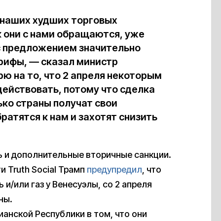
з наших худших торговых
ак они с нами обращаются, уже
с предложением значительно
рифы, — сказал министр
ю на то, что 2 апреля некоторым
действовать, потому что сделка
ько страны получат свои
ратятся к нам и захотят снизить
ь и дополнительные вторичные санкции.
и Truth Social Трамп
предупредил
, что
и/или газ у Венесуэлы, со 2 апреля
ны.
анской Республики в том, что они