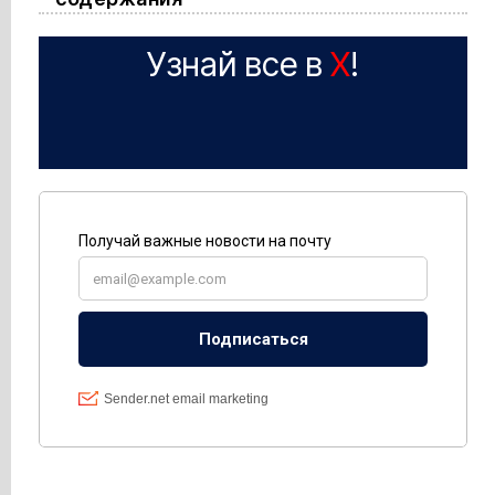
Узнай все в
X
!