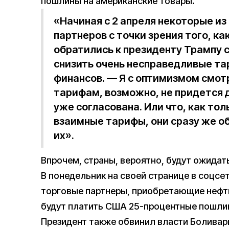
пошлины на американские товары.
«Начиная с 2 апреля некоторые и
партнеров с точки зрения того, к
обратились к президенту Трампу 
снизить очень несправедливые та
финансов. — Я с оптимизмом смотр
тарифам, возможно, не придется 
уже согласована. Или что, как тол
взаимные тарифы, они сразу же об
их».
Впрочем, страны, вероятно, будут ожидат
В понедельник на своей странице в соцсет
торговые партнеры, приобретающие нефть 
будут платить США 25-процентные пошли
Президент также обвинил власти Боливари