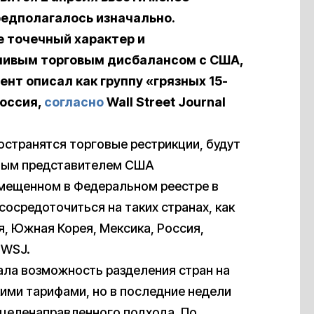
едполагалось изначально.
е точечный характер и
йчивым торговым дисбалансом с США,
нт описал как группу «грязных 15-
Россия,
согласно
Wall Street Journal
остранятся торговые рестрикции, будут
овым представителем США
мещенном в Федеральном реестре в
осредоточиться на таких странах, как
я, Южная Корея, Мексика, Россия,
 WSJ.
ла возможность разделения стран на
кими тарифами, но в последние недели
е целенаправленного подхода. По