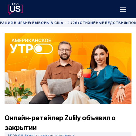
РАЦИЯ В ИРАНЕ
ВЫБОРЫ В США - 2026
СТИХИЙНЫЕ БЕДСТВИЯ
ПОК
▶
▶
▶
Онлайн-ретейлер Zulily объявил о
закрытии
ЭКОНОМИКА
27 ДЕКАБРЯ 2023
18:57