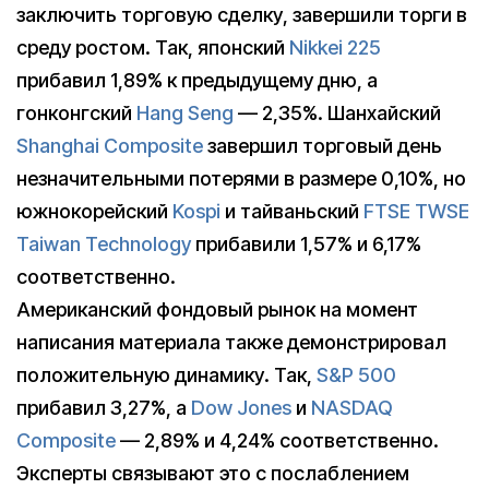
заключить торговую сделку, завершили торги в
среду ростом. Так, японский
Nikkei 225
прибавил 1,89% к предыдущему дню, а
гонконгский
Hang Seng
— 2,35%. Шанхайский
Shanghai Composite
завершил торговый день
незначительными потерями в размере 0,10%, но
южнокорейский
Kospi
и тайваньский
FTSE TWSE
Taiwan Technology
прибавили 1,57% и 6,17%
соответственно.
Американский фондовый рынок на момент
написания материала также демонстрировал
положительную динамику. Так,
S&P 500
прибавил 3,27%, а
Dow Jones
и
NASDAQ
Composite
— 2,89% и 4,24% соответственно.
Эксперты связывают это с послаблением