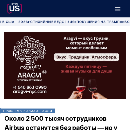
 В США - 2026
СТИХИЙНЫЕ БЕДСТВИЯ
ПОКУШЕНИЯ НА ТРАМПА
ВС
▶
▶
▶
ПРОБЛЕМЫ В АВИАОТРАСЛИ
Около 2 500 тысяч сотрудников
Airbus останутся без работы — но у