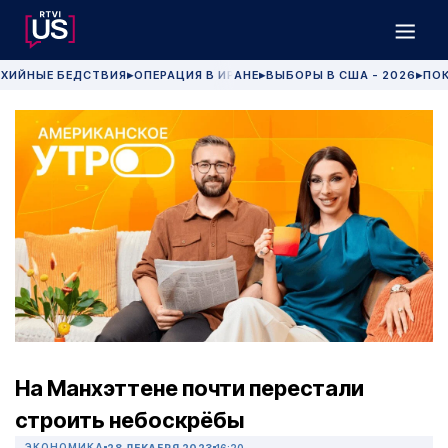
ХИЙНЫЕ БЕДСТВИЯ
ОПЕРАЦИЯ В ИРАНЕ
ВЫБОРЫ В США - 2026
ПОК
▶
▶
▶
На Манхэттене почти перестали
строить небоскрёбы
ЭКОНОМИКА
28 ДЕКАБРЯ 2023
16:20