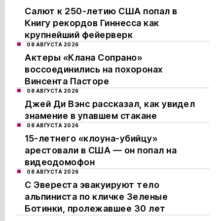
Салют к 250-летию США попал в
Книгу рекордов Гиннесса как
крупнейший фейерверк
08 АВГУСТА 2026
Актеры «Клана Сопрано»
воссоединились на похоронах
Винсента Пасторе
08 АВГУСТА 2026
Джей Ди Вэнс рассказал, как увидел
знамение в упавшем стакане
08 АВГУСТА 2026
15-летнего «клоуна-убийцу»
арестовали в США — он попал на
видеодомофон
08 АВГУСТА 2026
С Эвереста эвакуируют тело
альпиниста по кличке Зеленые
Ботинки, пролежавшее 30 лет