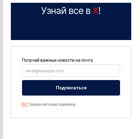
Узнай все в
X
!