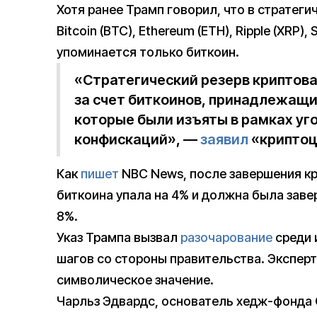
Хотя ранее Трамп говорил, что в стратег
Bitcoin (BTC), Ethereum (ETH), Ripple (XRP),
упоминается только биткоин.
«Стратегический резерв криптов
за счет биткоинов, принадлежащ
которые были изъяты в рамках уг
конфискаций», —
заявил
«криптоц
Как
пишет
NBC News, после завершения к
биткоина упала на 4% и должна была зав
8%.
Указ Трампа вызвал
разочарование
среди 
шагов со стороны правительства. Эксперт
символическое значение.
Чарльз Эдвардс, основатель хедж-фонда Ca