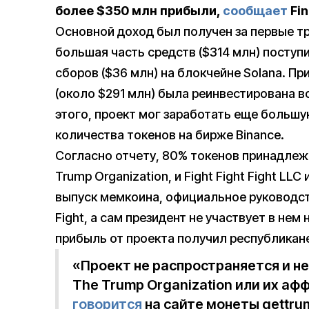
более $350 млн прибыли,
сообщает
Fin
Основной доход был получен за первые т
большая часть средств ($314 млн) поступ
сборов ($36 млн) на блокчейне Solana. Пр
(около $291 млн) была реинвестирована в
этого, проект мог заработать еще больш
количества токенов на бирже Binance.
Согласно отчету, 80% токенов принадлежа
Trump Organization, и Fight Fight Fight LL
выпуск мемкоина, официальное руководст
Fight, а сам президент не участвует в нем
прибыль от проекта получил республикан
«Проект не распространяется и н
The Trump Organization или их а
говорится
на сайте монеты gettr