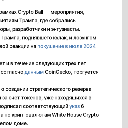
амках Crypto Ball — мероприятия,
иятиям Трампа, где собрались
ры, разработчики и энтузиасты.
Трампа, поднявшего кулак, и лозунгом
вой реакции на
покушение в июле 2024
т и в течение следующих трех лет
 согласно
данным
CoinGecko, торгуется
о создании стратегического резерва
за счет токенов, уже находящихся в
 подписал соответствующий
указ
6
та по криптовалютам White House Crypto
Белом доме.