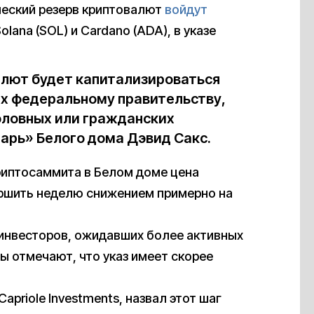
ический резерв криптовалют
войдут
 Solana (SOL) и Cardano (ADA), в указе
алют будет капитализироваться
их федеральному правительству,
оловных или гражданских
арь» Белого дома Дэвид Сакс.
риптосаммита в Белом доме цена
ершить неделю снижением примерно на
инвесторов, ожидавших более активных
ы отмечают, что указ имеет скорее
priole Investments, назвал этот шаг