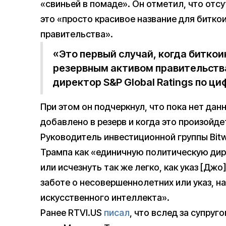
«свиньей в помаде». Он отметил, что отсу
это «просто красивое название для битко
правительства».
«Это первый случай, когда битко
резервным активом правительст
директор S&P Global Ratings по ц
При этом он подчеркнул, что пока нет дан
добавлено в резерв и когда это произойде
Руководитель инвестиционной группы Bit
Трампа как «единичную политическую дир
или исчезнуть так же легко, как указ [Д
заботе о несовершеннолетних или указ, 
искусственного интеллекта».
Ранее RTVI.US
писал
, что вслед за супруг