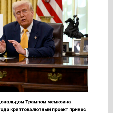
Дональдом Трампом мемкоина
года к
риптовалютный проект принес