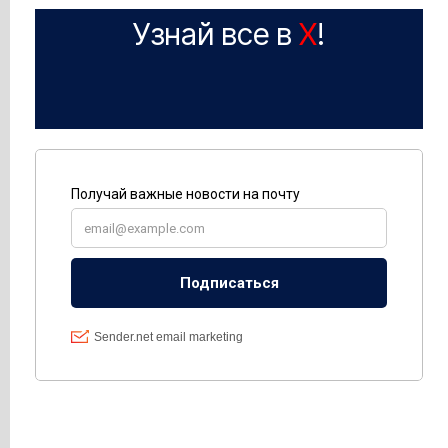
Узнай все в
X
!