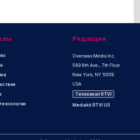
елы
Редакция
во
Overseas Media Inc.
а
589 8th Ave., 7th Floor
ика
New York, NY 10018
USA
ествия
а
Телеканал RTVI
 технологии
Mediakit RTVI US