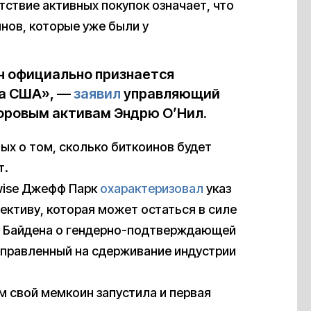
тствие активных покупок означает, что
инов, которые уже были у
ин официально признается
ва США», —
заявил
управляющий
ифровым активам Эндрю О’Нил.
ных о том, сколько биткоинов будет
т.
wise Джефф Парк
охарактеризовал
указ
ективу, которая может остаться в силе
жо] Байдена о гендерно-подтверждающей
направленный на сдерживание индустрии
ом свой мемкоин запустила и первая