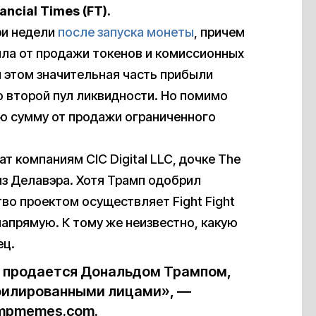
ancial Times (FT).
ри недели
после запуска монеты
, причем
ила от продажи токенов и комиссионных
и этом значительная часть прибыли
о второй пул ликвидности. Но помимо
ую сумму от продажи ограниченного
т компаниям CIC Digital LLC, дочке The
C из Делавэра. Хотя Трамп одобрил
во проектом осуществляет Fight Fight
 напрямую. К тому же неизвестно, какую
ец.
е продается Дональдом Трампом,
ффилированными лицами», —
umpmemes.com.