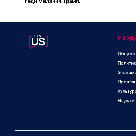
леди Мелания Трамп.
Разд
Общест
Политик
Эконом
Происш
Культур
Наука и