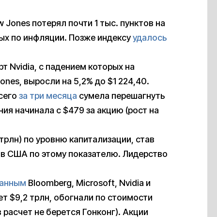
w Jones потерял почти 1 тыс. пунктов на
ных по инфляции. Позже индексу
удалось
т Nvidia, с падением которых на
nes, выросли на 5,2% до $1 224,40.
всего
за три месяца
сумела перешагнуть
ния начинала с $479 за акцию (рост на
9 трлн) по уровню капитализации, став
 в США по этому показателю. Лидерство
ванным
Bloomberg, Microsoft, Nvidia и
ет $9,2 трлн, обогнали по стоимости
 расчет не берется Гонконг). Акции