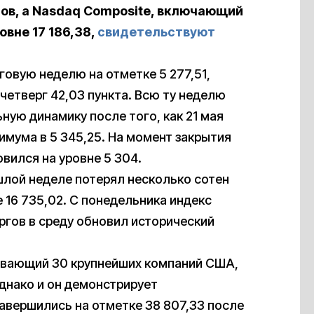
ов, а Nasdaq Composite, включающий
овне 17 186,38,
свидетельствуют
овую неделю на отметке 5 277,51,
четверг 42,03 пункта. Всю ту неделю
ую динамику после того, как 21 мая
имума в 5 345,25. На момент закрытия
овился на уровне 5 304.
шлой неделе потерял несколько сотен
е 16 735,02. С понедельника индекс
оргов в среду обновил исторический
ывающий 30 крупнейших компаний США,
днако и он демонстрирует
авершились на отметке 38 807,33 после