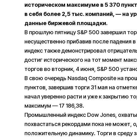
историческом максимуме в 5 370 пункт
в себя более 2,5 тыс. компаний, — на ур
данные биржевой площадки.
В прошлую пятницу S&P 500 завершил торг
несущественно прибавив после падения в 
индекс также демонстрировал отрицательн
достиг исторического на тот момент макс
торгов во вторник, 4 июня, S&P 500 устан
В свою очередь Nasdaq Composite на про
пунктов, завершив торги 31 мая на отметк
начал уверенно расти и уже к закрытию т
максимум — 17 186,38.
Промышленный индекс Dow Jones, охват
похвастаться рекордами пока не может, о
положительную динамику. Торги в среду з