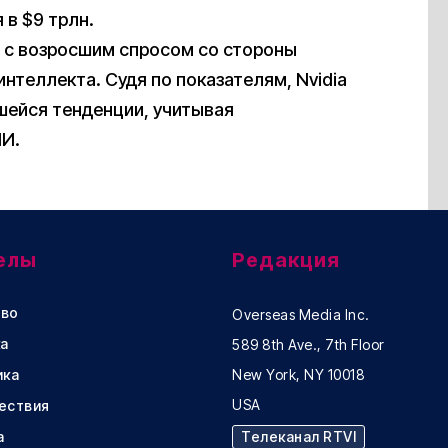
 в $9 трлн.
А с возросшим спросом со стороны
нтеллекта. Судя по показателям, Nvidia
ейся тенденции, учитывая
ИИ.
елы
Редакция
во
Overseas Media Inc.
а
589 8th Ave., 7th Floor
ика
New York, NY 10018
USA
ествия
а
Телеканал RTVI