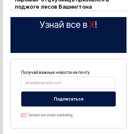
поджоге лесов Вашингтона
Узнай все в
X
!