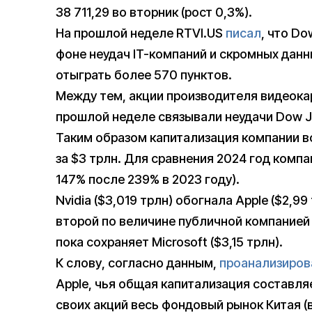
38 711,29 во вторник (рост 0,3%).
На прошлой неделе RTVI.US
писал
, что Do
фоне неудач IT-компаний и скромных дан
отыграть более 570 пунктов.
Между тем, акции производителя видеокар
прошлой неделе связывали неудачи Dow Jo
Таким образом капитализация компании 
за $3 трлн. Для сравнения 2024 год компа
147% после 239% в 2023 году).
Nvidia ($3,019 трлн) обогнала Apple ($2,9
второй по величине публичной компанией
пока сохраняет Microsoft ($3,15 трлн).
К слову, согласно данным,
проанализиро
Apple, чья общая капитализация составля
своих акций весь фондовый рынок Китая (в