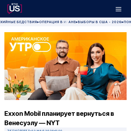
ХИЙНЫЕ БЕДСТВИЯ
ОПЕРАЦИЯ В ИРАНЕ
ВЫБОРЫ В США - 2026
ПОК
▶
▶
▶
Exxon Mobil планирует вернуться в
Венесуэлу — NYT
ЭКОНОМИКА
22 МАЯ 2026
11:00