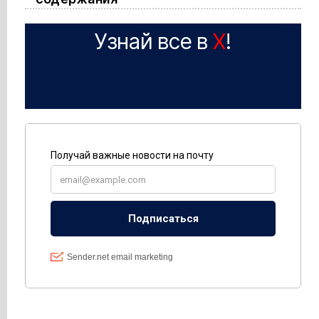
Узнай все в
X
!