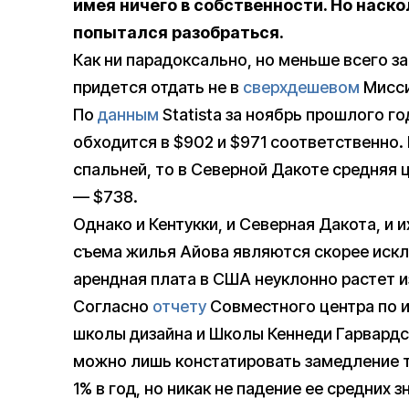
имея ничего в собственности. Но наско
попытался разобраться.
Как ни парадоксально, но меньше всего з
придется отдать не в
сверхдешевом
Мисси
По
данным
Statista за ноябрь прошлого г
обходится в $902 и $971 соответственно.
спальней, то в Северной Дакоте средняя 
— $738.
Однако и Кентукки, и Северная Дакота, и
съема жилья Айова являются скорее иск
арендная плата в США неуклонно растет из
Согласно
отчету
Совместного центра по 
школы дизайна и Школы Кеннеди Гарвардс
можно лишь констатировать замедление т
1% в год, но никак не падение ее средних