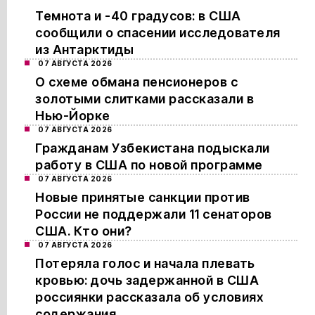
Темнота и -40 градусов: в США
сообщили о спасении исследователя
из Антарктиды
07 АВГУСТА 2026
О схеме обмана пенсионеров с
золотыми слитками рассказали в
Нью-Йорке
07 АВГУСТА 2026
Гражданам Узбекистана подыскали
работу в США по новой программе
07 АВГУСТА 2026
Новые принятые санкции против
России не поддержали 11 сенаторов
США. Кто они?
07 АВГУСТА 2026
Потеряла голос и начала плевать
кровью: дочь задержанной в США
россиянки рассказала об условиях
содержания