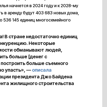
ья начнется в 2024 году и к 2028-му
ь в аренду будут 403 683 новых дома,
ено 536 145 единиц многосемейного
а! В стране недостаточно единиц
онкуренцию. Некоторые
мости обманывают людей,
ить больше [денег с
 построить больше съемного
но упасть», —
описала
ации президента Джо Байдена
мента жилищного строительства