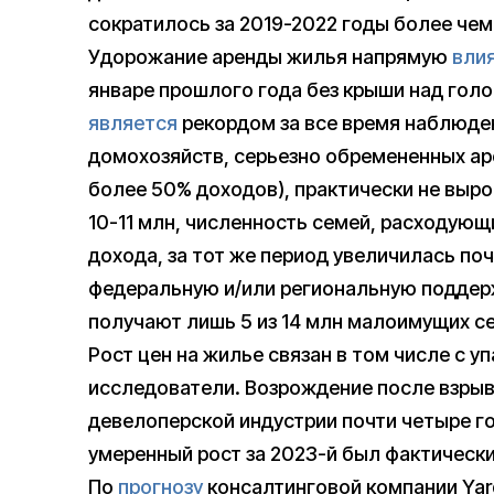
сократилось за 2019-2022 годы более чем
Удорожание аренды жилья напрямую
вли
январе прошлого года без крыши над голов
является
рекордом за все время наблюден
домохозяйств, серьезно обремененных аре
более 50% доходов), практически не вырос
10-11 млн, численность семей, расходующ
дохода, за тот же период увеличилась поч
федеральную и/или региональную поддерж
получают лишь 5 из 14 млн малоимущих с
Рост цен на жилье связан в том числе с 
исследователи. Возрождение после взрыв
девелоперской индустрии почти четыре го
умеренный рост за 2023-й был фактически
По
прогнозу
консалтинговой компании Yard