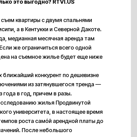
лько это выгодно? RTVI.US
а съем квартиры с двумя спальнями
сипи, а в Кентукки и Северной Дакоте.
ода, медианная месячная аренда там
 Если же ограничиться всего одной
цена на съемное жилье будет еще ниже
 их ближайший конкурент по дешевизне
лючениями из затянувшегося тренда —
 года в год, причем в разы.
исследованию жилья Продвинутой
кого университета, в настоящее время
емпов роста самóй арендной платы до
 значений. После небольшого