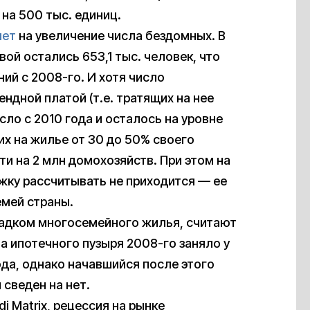
 на 500 тыс. единиц.
яет
на увеличение числа бездомных. В
ой остались 653,1 тыс. человек, что
ий с 2008-го. И хотя число
ндной платой (т.е. тратящих на нее
ло с 2010 года и осталось на уровне
их на жилье от 30 до 50% своего
ти на 2 млн домохозяйств. При этом на
ку рассчитывать не приходится — ее
емей страны.
упадком многосемейного жилья, считают
а ипотечного пузыря 2008-го заняло у
да, однако начавшийся после этого
 сведен на нет.
i Matrix, рецессия на рынке