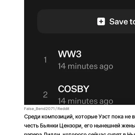
False_Bend2071 / Reddit
Среди композиций, которые Уэст пока не в
честь Бьянки Цензори, его нынешней жены,
рэпера Дидди, которого сейчас судят в Н