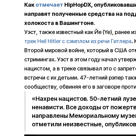
Как
отмечает
HipHopDX, опубликовавши
направят полученные средства на по
холокоста в Вашингтоне.
Уэст, также известный как Йе (Ye), ранее 
трек Heil Hitler с сэмплом из речи Гитлера
.
Второй мировой войне, который в США от
стримингах. Уэст в этом году начал утвер
нацистом, а в треке связывал это с запр
встречи с их детьми. 47-летний рэпер та
сообществу, обвиняя его в заговоре проти
«Нахрен нацистов. 50-летний луз
ненависти. Все доходы от пожертв
направлены Мемориальному музе
отметили неизвестные, опубликов