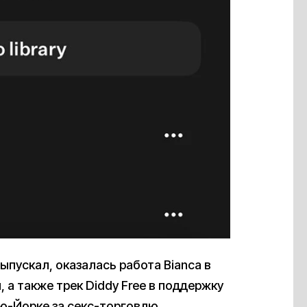
ыпускал, оказалась работа Bianca в
 а также трек Diddy Free в поддержку
ью-Йорке за секс-торговлю.