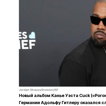
Jordan Strauss/Invision/AP
Новый альбом Канье Уэста Сuck («Рого
Германии Адольфу Гитлеру оказался сл