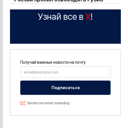
Узнай все в
X
!