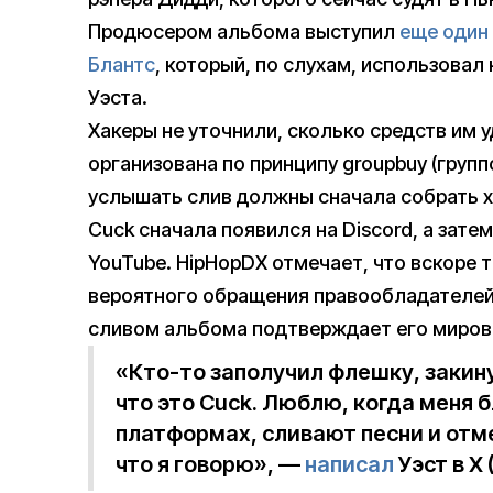
Продюсером альбома выступил
еще один
Блантс
, который, по слухам, использовал
Уэста.
Хакеры не уточнили, сколько средств им 
организована по принципу groupbuy (груп
услышать слив должны сначала собрать 
Cuck сначала появился на Discord, а зате
YouTube. HipHopDX отмечает, что вскоре 
вероятного обращения правообладателей. 
сливом альбома подтверждает его миров
«Кто-то заполучил флешку, закину
что это Cuck. Люблю, когда меня
платформах, сливают песни и отм
что я говорю», —
написал
Уэст в X 