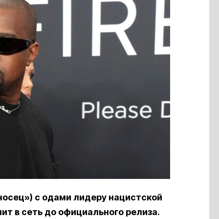
носец») c одами лидеру нацистской
ит в сеть до официального релиза.