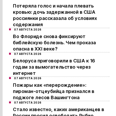
Потеряла голос и начала плевать
кровью: дочь задержанной в США
россиянки рассказала об условиях
содержания
07 АВГУСТА 2026
Во Флориде снова фиксируют
библейскую болезнь. Чем проказа
опасна в XXI веке?
07 АВГУСТА 2026
Белоруса приговорили в США к 16
годам за вымогательство через
интернет
07 АВГУСТА 2026
Пожары как «перерождение»:
пироман-отцеубийца признался в
поджоге лесов Вашингтона
07 АВГУСТА 2026
Стало известно, каких американцев в
России просил освободить Рубио