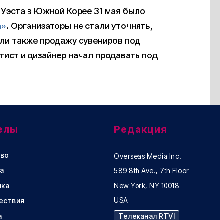
 Уэста в Южной Корее 31 мая было
а»
. Организаторы не стали уточнять,
или также продажу сувениров под
ртист и дизайнер начал продавать под
елы
Редакция
во
Overseas Media Inc.
а
589 8th Ave., 7th Floor
ика
New York, NY 10018
USA
ествия
а
Телеканал RTVI