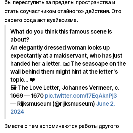
бы переступить за пределы пространства и
стать соучастником «тайного» действия. Это
своего рода акт вуайеризма.
What do you think this famous scene is
about?
An elegantly dressed woman looks up
expectantly at a maidservant, who has just
handed her a letter. ✉️ The seascape on the
wall behind them might hint at the letter's
topic… ❤️
🖼️ The Love Letter, Johannes Vermeer, c.
1669 — 1670
pic.twitter.com/f7EqAknPj3
— Rijksmuseum (@rijksmuseum)
June 2,
2024
Вместе с тем вспоминаются работы другого