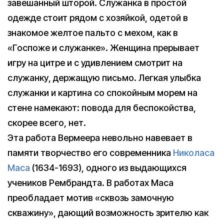
завешанный шторой. Служанка в простой
одежде стоит рядом с хозяйкой, одетой в
знакомое желтое пальто с мехом, как в
«Госпоже и служанке». Женщина прерывает
игру на цитре и с удивлением смотрит на
служанку, держащую письмо. Легкая улыбка
служанки и картина со спокойным морем на
стене намекают: повода для беспокойства,
скорее всего, нет.
Эта работа Вермеера невольно навевает в
памяти творчество его современника
Николаса
Маса
(1634-1693), одного из выдающихся
учеников Рембрандта. В работах Маса
преобладает мотив «сквозь замочную
скважину», дающий возможность зрителю как