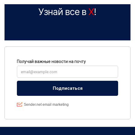
Узнай все в
X
!