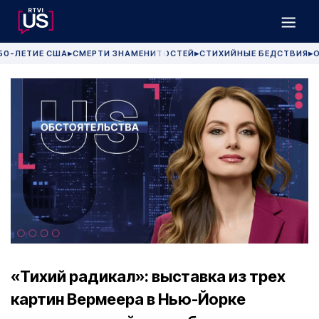
50-ЛЕТИЕ США
СМЕРТИ ЗНАМЕНИТОСТЕЙ
СТИХИЙНЫЕ БЕДСТВИЯ
О
▶
▶
▶
«Тихий радикал»: выставка из трех
картин Вермеера в Нью-Йорке