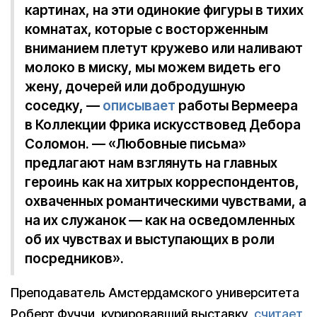
картинах, на эти одинокие фигуры в тихих
комнатах, которые с восторженным
вниманием плетут кружево или наливают
молоко в миску, мы можем видеть его
жену, дочерей или добродушную
соседку, —
описывает
работы Вермеера
в Коллекции Фрика искусствовед Дебора
Соломон. — «Любовные письма»
предлагают нам взглянуть на главных
героинь как на хитрых корреспондентов,
охваченных романтическими чувствами, а
на их служанок — как на осведомленных
об их чувствах и выступающих в роли
посредников».
Преподаватель Амстердамского университета
Роберт Фуччи, курировавший выставку,
считает
,