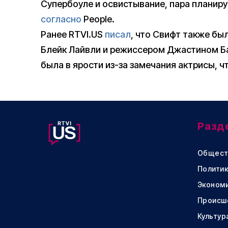
Супербоуле и освистывание, пара планируе
согласно
People.
Ранее RTVI.US
писал
, что Свифт также бы
Блейк Лайвли и режиссером Джастином Ба
была в ярости из-за замечания актрисы, чт
Разд
Общест
Политик
Эконом
Происш
Культур