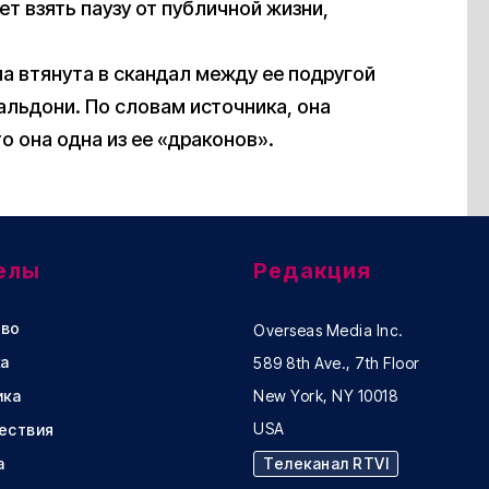
т взять паузу от публичной жизни,
ла втянута в скандал между ее подругой
льдони. По словам источника, она
о она одна из ее «драконов».
елы
Редакция
во
Overseas Media Inc.
а
589 8th Ave., 7th Floor
ика
New York, NY 10018
USA
ествия
а
Телеканал RTVI