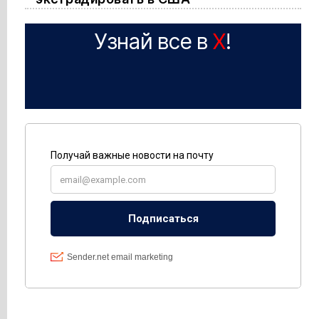
Узнай все в
X
!