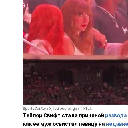
SportsCenter / X, loulouorange / TikTok
Тейлор Свифт стала причиной
развода
как ее муж освистал певицу на
недавне