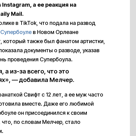
 Instagram, а ее реакция на
aily Mail.
лике в TikTok, что подала на развод
а
Супербоуле
в Новом Орлеане
уг, который также был фанатом артистки,
показала документы о разводе, указав
ень проведения Супербоула.
 а из-за всего, что это
ях», — добавила Мелчер.
анаткой Свифт с 12 лет, а ее муж часто
готовила вместе. Даже его любимой
ербоуле он присоединился к своим
 что, по словам Мелчер, стало
м.