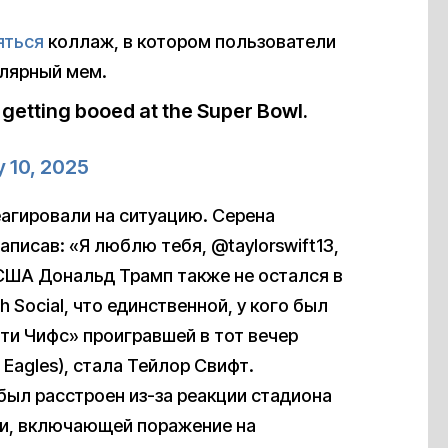
яться
коллаж, в котором пользователи
улярный мем.
getting booed at the Super Bowl.
y 10, 2025
еагировали на ситуацию. Серена
писав: «Я люблю тебя, @taylorswift13,
 США Дональд Трамп также не остался в
 Social, что единственной, у кого был
ти Чифс» проигравшей в тот вечер
 Eagles), стала Тейлор Свифт.
 был расстроен из-за реакции стадиона
ли, включающей поражение на