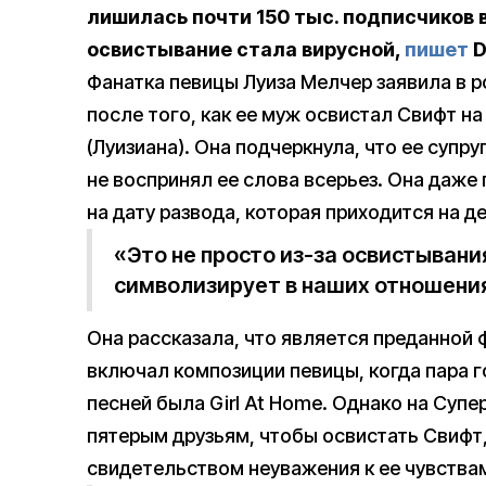
лишилась почти 150 тыс. подписчиков в
освистывание стала вирусной,
пишет
D
Фанатка певицы Луиза Мелчер заявила в ро
после того, как ее муж освистал Свифт н
(Луизиана). Она подчеркнула, что ее супр
не воспринял ее слова всерьез. Она даже 
на дату развода, которая приходится на д
«Это не просто из-за освистывания,
символизирует в наших отношени
Она рассказала, что является преданной ф
включал композиции певицы, когда пара 
песней была Girl At Home. Однако на Суп
пятерым друзьям, чтобы освистать Свифт,
свидетельством неуважения к ее чувства