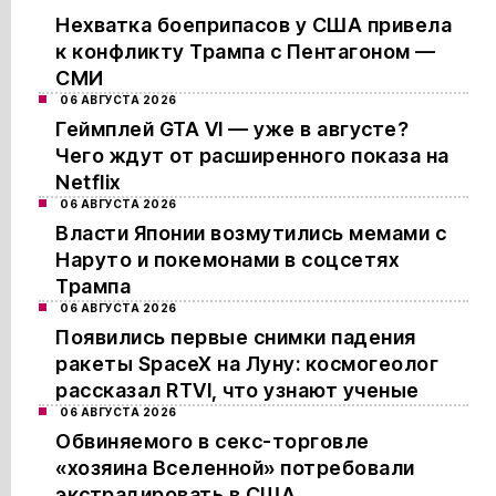
Нехватка боеприпасов у США привела
к конфликту Трампа с Пентагоном —
СМИ
06 АВГУСТА 2026
Геймплей GTA VI — уже в августе?
Чего ждут от расширенного показа на
Netflix
06 АВГУСТА 2026
Власти Японии возмутились мемами с
Наруто и покемонами в соцсетях
Трампа
06 АВГУСТА 2026
Появились первые снимки падения
ракеты SpaceX на Луну: космогеолог
рассказал RTVI, что узнают ученые
06 АВГУСТА 2026
Обвиняемого в секс-торговле
«хозяина Вселенной» потребовали
экстрадировать в США