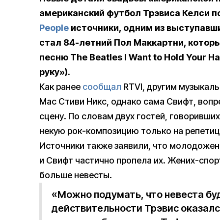
американский футбол Трэвиса Келси п
People
источники, одним из выступавши
стал 84-летний Пол Маккартни, которы
песню The Beatles I Want to Hold Your H
руку»).
Как ранее
сообщал
RTVI, другим музыкаль
Mac Стиви Никс, однако сама Свифт, вопр
сцену. По словам двух гостей, говоривших
некую рок-композицию только на репетиц
Источники также заявили, что молодожен
и Свифт частично пропела их. Жених-спор
больше невесты.
«Можно подумать, что невеста буд
действительности Трэвис оказалс