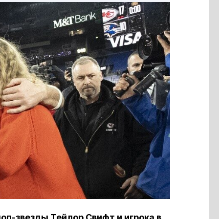
оп-звезды Тейлор Свифт и игрока в