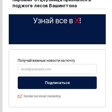
поджоге лесов Вашингтона
Узнай все в
X
!