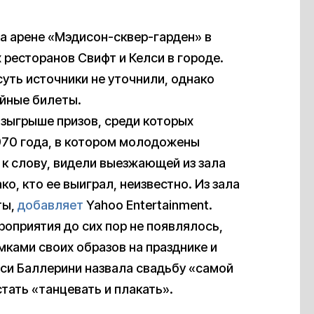
на арене «Мэдисон-сквер-гарден» в
ресторанов Свифт и Келси в городе.
суть источники не уточнили, однако
ейные билеты.
озыгрыше призов, среди которых
1970 года, в котором молодожены
 к слову, видели выезжающей из зала
о, кто ее выиграл, неизвестно. Из зала
ты,
добавляет
Yahoo Entertainment.
оприятия до сих пор не появлялось,
мками своих образов на празднике и
лси Баллерини назвала свадьбу «самой
тать «танцевать и плакать».