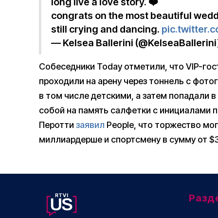
long live a love story. ❤️
congrats on the most beautiful wed
still crying and dancing.
pic.twitter
— Kelsea Ballerini (@KelseaBallerini
Собеседники Today отметили, что VIP-гост
проходили на арену через тоннель с фото
в том числе детскими, а затем попадали в
собой на память салфетки с инициалами 
Перотти
заявил
People, что торжество мо
миллиардерше и спортсмену в сумму от $3
Разд