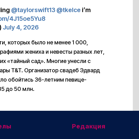
ding
@taylorswift13
@tkelce
i’m
.com/4J15oe5Yu8
)
July 4, 2026
и, которых было не менее 1 000,
графиями жениха и невесты разных лет,
 их «тайный сад». Многие унесли с
пары T&T. Организатор свадеб Эдвард
гло обойтись 36-летним певице-
5 до 50 млн.
елы
Редакция