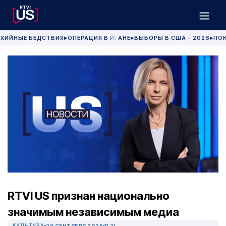
ХИЙНЫЕ БЕДСТВИЯ
ОПЕРАЦИЯ В ИРАНЕ
ВЫБОРЫ В США - 2026
ПОК
▶
▶
▶
RTVI US признан национально
значимым независимым медиа
КУЛЬТУРА
29 СЕНТЯБРЯ 2025
11:21