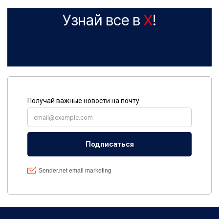
Узнай все в
X
!