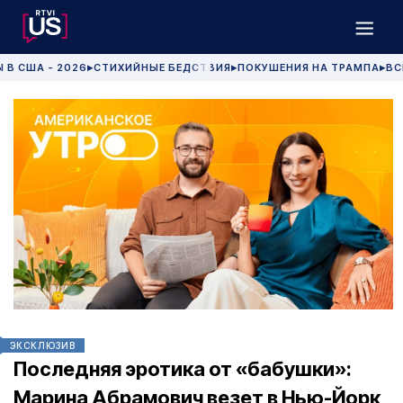
 В США - 2026
СТИХИЙНЫЕ БЕДСТВИЯ
ПОКУШЕНИЯ НА ТРАМПА
ВС
▶
▶
▶
ЭКСКЛЮЗИВ
Последняя эротика от «бабушки»:
Марина Абрамович везет в Нью-Йорк