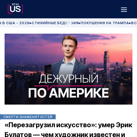
 В США - 2026
СТИХИЙНЫЕ БЕДСТВИЯ
ПОКУШЕНИЯ НА ТРАМПА
ВС
▶
▶
▶
СМЕРТИ ЗНАМЕНИТОСТЕЙ
«Перезагрузил искусство»: умер Эрик
Булатов — чем художник известен и