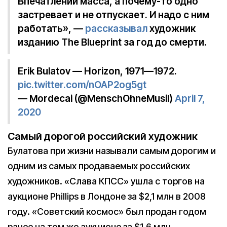
Впечатлений масса, а почему-то одно
застревает и не отпускает. И надо с ним
работать», —
рассказывал
художник
изданию The Blueprint за год до смерти.
Erik Bulatov — Horizon, 1971—1972.
pic.twitter.com/nOAP2og5gt
— Mordecai (@MenschOhneMusil)
April 7,
2020
Самый дорогой российский художник
Булатова при жизни называли самым дорогим и
одним из самых продаваемых российских
художников. «Слава КПСС» ушла с торгов на
аукционе Phillips в Лондоне за $2,1 млн в 2008
году. «Советский космос» был продан годом
ранее на том же аукционе за $1,6 млн.