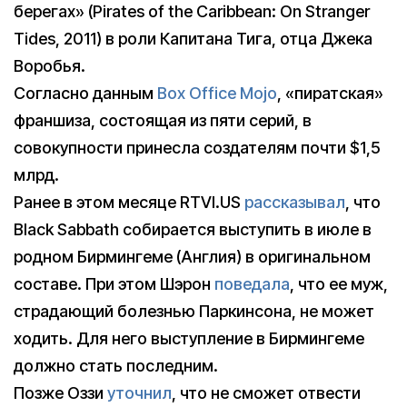
берегах» (Pirates of the Caribbean: On Stranger
Tides, 2011) в роли Капитана Тига, отца Джека
Воробья.
Согласно данным
Box Office Mojo
, «пиратская»
франшиза, состоящая из пяти серий, в
совокупности принесла создателям почти $1,5
млрд.
Ранее в этом месяце RTVI.US
рассказывал
, что
Black Sabbath собирается выступить в июле в
родном Бирмингеме (Англия) в оригинальном
составе. При этом Шэрон
поведала
, что ее муж,
страдающий болезнью Паркинсона, не может
ходить. Для него выступление в Бирмингеме
должно стать последним.
Позже Оззи
уточнил
, что не сможет отвести