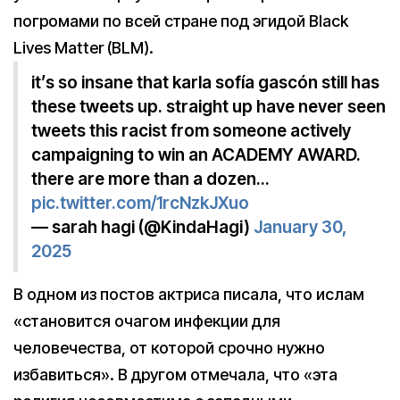
погромами по всей стране под эгидой Black
Lives Matter (BLM).
it’s so insane that karla sofía gascón still has
these tweets up. straight up have never seen
tweets this racist from someone actively
campaigning to win an ACADEMY AWARD.
there are more than a dozen…
pic.twitter.com/1rcNzkJXuo
— sarah hagi (@KindaHagi)
January 30,
2025
В одном из постов актриса писала, что ислам
«становится очагом инфекции для
человечества, от которой срочно нужно
избавиться». В другом отмечала, что «эта