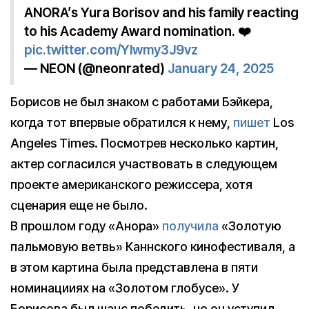
ANORA’s Yura Borisov and his family reacting
to his Academy Award nomination. ❤️
pic.twitter.com/Ylwmy3J9vz
— NEON (@neonrated)
January 24, 2025
Борисов не был знаком с работами Бэйкера,
когда тот впервые обратился к нему,
пишет
Los
Angeles Times. Посмотрев несколько картин,
актер согласился участвовать в следующем
проекте американского режиссера, хотя
сценария еще не было.
В прошлом году «Анора»
получила
«Золотую
пальмовую ветвь» Каннского кинофестиваля, а
в этом картина была представлена в пяти
номинацииях на «Золотом глобусе». У
Борисова был шанс победить, но он уступил