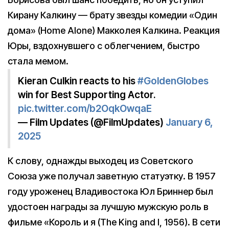
Кирану Калкину — брату звезды комедии «Один
дома» (Home Alone) Макколея Калкина. Реакция
Юры, вздохнувшего с облегчением, быстро
стала мемом.
Kieran Culkin reacts to his
#GoldenGlobes
win for Best Supporting Actor.
pic.twitter.com/b2OqkOwqaE
— Film Updates (@FilmUpdates)
January 6,
2025
К слову, однажды выходец из Советского
Союза уже получал заветную статуэтку. В 1957
году уроженец Владивостока Юл Бриннер был
удостоен награды за лучшую мужскую роль в
фильме «Король и я (The King and I, 1956). В сети