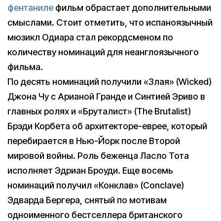
фентаниле
фильм обрастает дополнительными
смыслами. Стоит отметить, что испаноязычный
мюзикл Одиара стал рекордсменом по
количеству номинаций для неанглоязычного
фильма.
По десять номинаций получили «Злая» (Wicked)
Джона Чу с Арианой Гранде и Синтией Эриво в
главных ролях и «Бруталист» (The Brutalist)
Брэди Корбета об архитекторе-еврее, который
перебирается в Нью-Йорк после Второй
мировой войны. Роль беженца Ласло Тота
исполняет Эдриан Броуди. Еще восемь
номинаций получил «Конклав» (Conclave)
Эдварда Бергера, снятый по мотивам
одноименного бестселлера британского