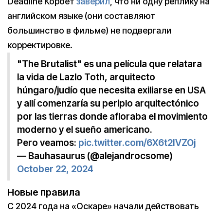
Deadline Корбет
заверил
, что ни одну реплику на
английском языке (они составляют
большинство в фильме) не подвергали
корректировке.
"The Brutalist" es una película que relatara
la vida de Lazlo Toth, arquitecto
húngaro/judío que necesita exiliarse en USA
y allí comenzaría su periplo arquitectónico
por las tierras donde afloraba el movimiento
moderno y el sueño americano.
Pero veamos:
pic.twitter.com/6X6t2IVZOj
— Bauhasaurus (@alejandrocsome)
October 22, 2024
Новые правила
С 2024 года на «Оскаре» начали действовать