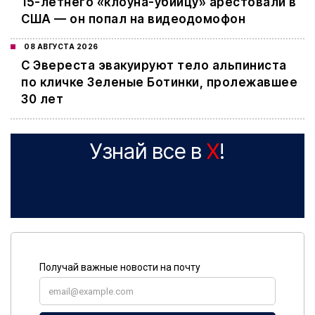
15-летнего «клоуна-убийцу» арестовали в
США — он попал на видеодомофон
08 АВГУСТА 2026
С Эвереста эвакуируют тело альпиниста
по кличке Зеленые Ботинки, пролежавшее
30 лет
Узнай все в
X
!