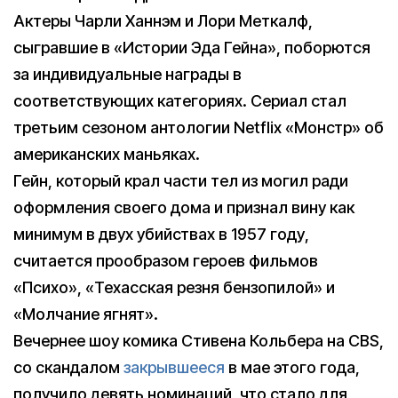
Актеры Чарли Ханнэм и Лори Меткалф,
сыгравшие в «Истории Эда Гейна», поборются
за индивидуальные награды в
соответствующих категориях. Сериал стал
третьим сезоном антологии Netflix «Монстр» об
американских маньяках.
Гейн, который крал части тел из могил ради
оформления своего дома и признал вину как
минимум в двух убийствах в 1957 году,
считается прообразом героев фильмов
«Психо», «Техасская резня бензопилой» и
«Молчание ягнят».
Вечернее шоу комика Стивена Кольбера на CBS,
со скандалом
закрывшееся
в мае этого года,
получило девять номинаций, что стало для