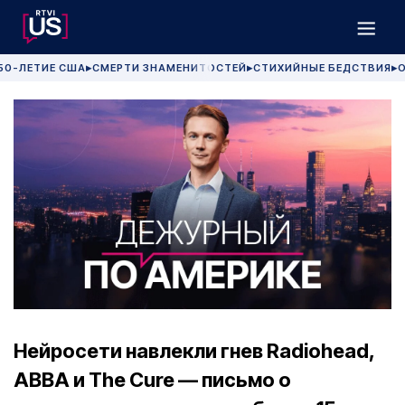
50-ЛЕТИЕ США
СМЕРТИ ЗНАМЕНИТОСТЕЙ
СТИХИЙНЫЕ БЕДСТВИЯ
О
▶
▶
▶
Нейросети навлекли гнев Radiohead,
ABBA и The Cure — письмо о