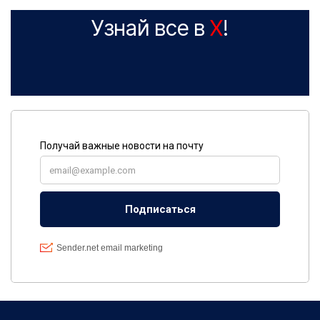
Узнай все в
X
!