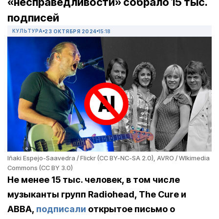
«несправедливости» собрало 15 тыс.
подписей
КУЛЬТУРА
23 ОКТЯБРЯ 2024
15:18
Iñaki Espejo-Saavedra / Flickr (CC BY-NC-SA 2.0), AVRO / WIkimedia
Commons (CC BY 3.0)
Не менее 15 тыс. человек, в том числе
музыканты групп Radiohead, The Cure и
ABBA,
подписали
открытое письмо о