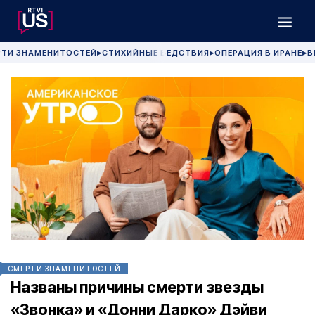
РТИ ЗНАМЕНИТОСТЕЙ
СТИХИЙНЫЕ БЕДСТВИЯ
ОПЕРАЦИЯ В ИРАНЕ
В
▶
▶
▶
СМЕРТИ ЗНАМЕНИТОСТЕЙ
Названы причины смерти звезды
«Звонка» и «Донни Дарко» Дэйви