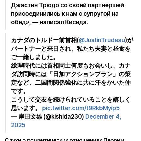
Джастин Трюдо со своей партнершей
присоединились к нам с супругой на
обед», — написал Кисида.
カナダのトルドー前首相(
@JustinTrudeau
)が
パートナーと来日され、私たち夫妻と昼食を
ご一緒しました。
総理時代には首相同士何度もお会いし、カナ
ダ訪問時には「日加アクションプラン」の策
定など、二国間関係強化に共に汗をかいた仲
です。
こうして交友を続けられていることを嬉しく
思います。
pic.twitter.com/t9RkbMyip5
— 岸田文雄 (@kishida230)
December 4,
2025
Слухи о романтических отношениях Перри и