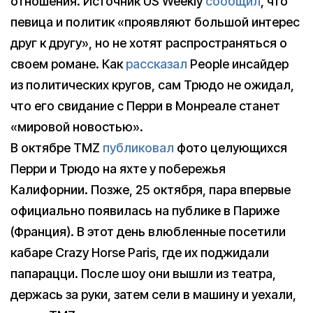
отношения. Источник US Weekly
сообщил
, что
певица и политик «проявляют большой интерес
друг к другу», но не хотят распространяться о
своем романе. Как
рассказал
People инсайдер
из политических кругов, сам Трюдо не ожидал,
что его свидание с Перри в Монреале станет
«мировой новостью».
В октябре TMZ
публиковал
фото целующихся
Перри и Трюдо на яхте у побережья
Калифорнии. Позже, 25 октября, пара впервые
официально появилась на публике в Париже
(Франция). В этот день влюбленные посетили
кабаре Crazy Horse Paris, где их поджидали
папарацци. После шоу они вышли из театра,
держась за руки, затем сели в машину и уехали,