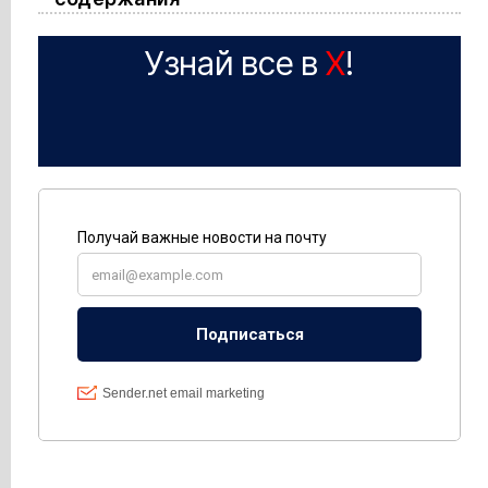
Узнай все в
X
!