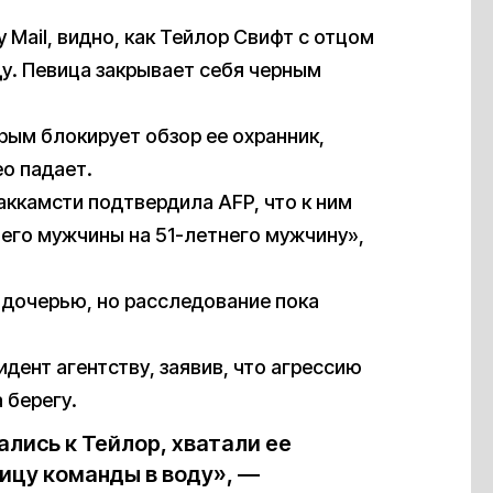
y Mail, видно, как Тейлор Свифт с отцом
у. Певица закрывает себя черным
орым блокирует обзор ее охранник,
ео падает.
ккамсти подтвердила AFP, что к ним
него мужчины на 51-летнего мужчину»,
 дочерью, но расследование пока
ент агентству, заявив, что агрессию
 берегу.
лись к Тейлор, хватали ее
ницу команды в воду», —