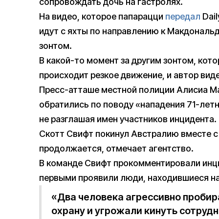
сопровождать дочь на гастролях.
На видео, которое папарацци
передал
Dail
идут с яхты по направлению к Макдональд
зонтом.
В какой-то момент за другим зонтом, кот
происходит резкое движение, и автор вид
Пресс-атташе местной полиции Алисиа Ма
обратились по поводу «нападения 71-лет
не разглашая имен участников инцидента.
Скотт Свифт покинул Австралию вместе с
продолжается, отмечает агентство.
В команде Свифт прокомментировали инцид
первыми проявили люди, находившиеся на
«Два человека агрессивно пробира
охрану и угрожали кинуть сотруд