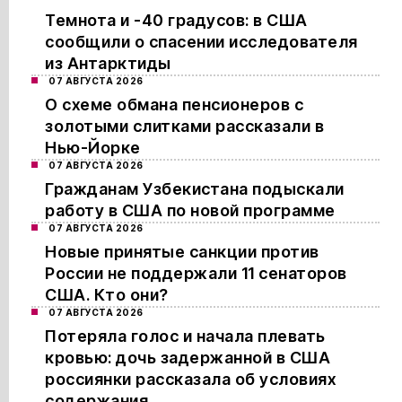
Темнота и -40 градусов: в США
сообщили о спасении исследователя
из Антарктиды
07 АВГУСТА 2026
О схеме обмана пенсионеров с
золотыми слитками рассказали в
Нью-Йорке
07 АВГУСТА 2026
Гражданам Узбекистана подыскали
работу в США по новой программе
07 АВГУСТА 2026
Новые принятые санкции против
России не поддержали 11 сенаторов
США. Кто они?
07 АВГУСТА 2026
Потеряла голос и начала плевать
кровью: дочь задержанной в США
россиянки рассказала об условиях
содержания