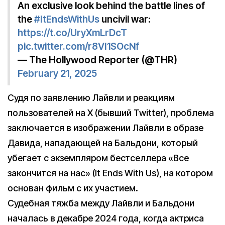
An exclusive look behind the battle lines of
the
#ItEndsWithUs
uncivil war:
https://t.co/UryXmLrDcT
pic.twitter.com/r8VI1SOcNf
— The Hollywood Reporter (@THR)
February 21, 2025
Судя по заявлению Лайвли и реакциям
пользователей на X (бывший Twitter), проблема
заключается в изображении Лайвли в образе
Давида, нападающей на Бальдони, который
убегает с экземпляром бестселлера «Все
закончится на нас» (It Ends With Us), на котором
основан фильм с их участием.
Судебная тяжба между Лайвли и Бальдони
началась в декабре 2024 года, когда актриса