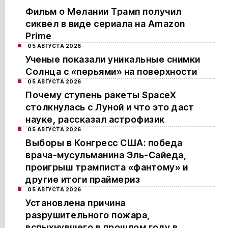
Фильм о Мелании Трамп получил
сиквел в виде сериала на Amazon
Prime
05 АВГУСТА 2026
Ученые показали уникальные снимки
Солнца с «перьями» на поверхности
05 АВГУСТА 2026
Почему ступень ракеты SpaceX
столкнулась с Луной и что это даст
науке, рассказал астрофизик
05 АВГУСТА 2026
Выборы в Конгресс США: победа
врача-мусульманина Эль-Сайеда,
проигрыш трамписта «фантому» и
другие итоги праймериз
05 АВГУСТА 2026
Установлена причина
разрушительного пожара,
вспыхнувшего в прошлом году в