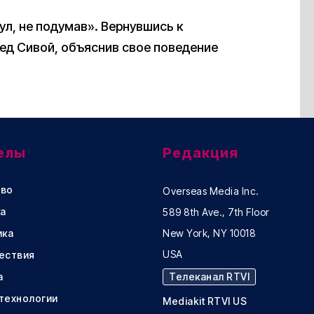
нул, не подумав». Вернувшись к
ед Сивой, объяснив свое поведение
елы
Редакция
во
Overseas Media Inc.
а
589 8th Ave., 7th Floor
ика
New York, NY 10018
USA
ествия
а
Телеканал RTVI
 технологии
Mediakit RTVI US