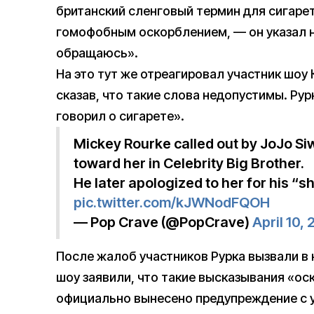
британский сленговый термин для сигаре
гомофобным оскорблением, — он указал на 
обращаюсь».
На это тут же отреагировал участник шоу К
сказав, что такие слова недопустимы. Рур
говорил о сигарете».
Mickey Rourke called out by JoJo S
toward her in Celebrity Big Brother.
He later apologized to her for his “sh
pic.twitter.com/kJWNodFQOH
— Pop Crave (@PopCrave)
April 10,
После жалоб участников Рурка вызвали в 
шоу заявили, что такие высказывания «о
официально вынесено предупреждение с у