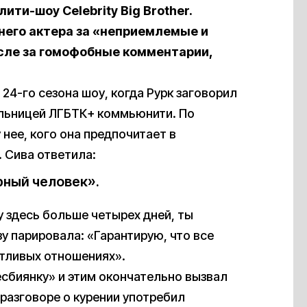
ти-шоу Celebrity Big Brother.
его актера за «неприемлемые и
сле за гомофобные комментарии,
24-го сезона шоу, когда Рурк заговорил
ельницей ЛГБТК+ коммьюнити. По
нее, кого она предпочитает в
 Сива ответила:
рный человек».
у здесь больше четырех дней, ты
у парировала: «Гарантирую, что все
стливых отношениях».
есбиянку» и этим окончательно вызвал
 разговоре о курении употребил