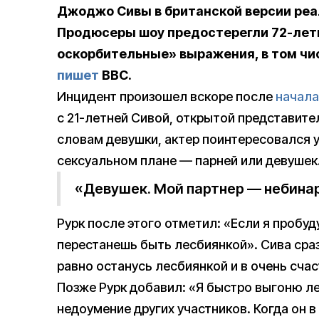
Джоджо Сивы в британской версии реали
Продюсеры шоу предостерегли 72-летн
оскорбительные» выражения, в том чи
пишет
BBC.
Инцидент произошел вскоре после
начала
с 21-летней Сивой, открытой представит
словам девушки, актер поинтересовался у 
сексуальном плане — парней или девушек.
«Девушек. Мой партнер — небина
Рурк после этого отметил: «Если я пробуд
перестанешь быть лесбиянкой». Сива сраз
равно останусь лесбиянкой и в очень сча
Позже Рурк добавил: «Я быстро выгоню л
недоумение других участников. Когда он в