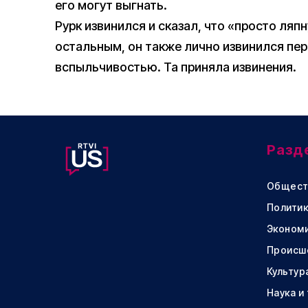
его могут выгнать.
Рурк извинился и сказал, что «просто ляп
остальным, он также лично извинился пер
вспыльчивостью. Та приняла извинения.
Разд
Общест
Политик
Эконом
Происш
Культур
Наука и