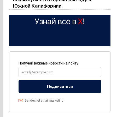
Южной Калифорнии
Узнай все в
X
!