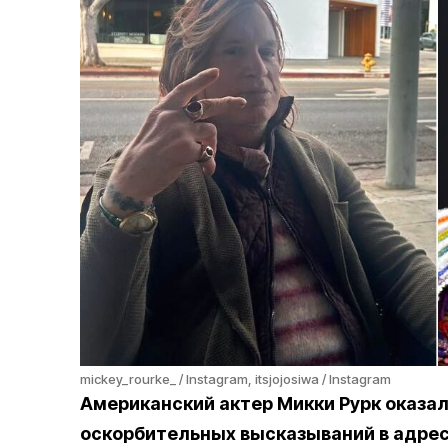
mickey_rourke_ / Instagram, itsjojosiwa / Instagram
Американский актер Микки Рурк оказал
оскорбительных высказываний в адре