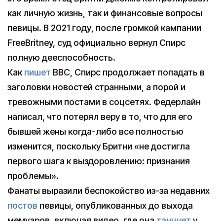
как личную жизнь, так и финансовые вопросы
певицы. В 2021 году, после громкой кампании
FreeBritney, суд официально вернул Спирс
полную дееспособность.
Как
пишет
BBC, Спирс продолжает попадать в
заголовки новостей странными, а порой и
тревожными постами в соцсетях. Федерлайн
написал, что потерял веру в то, что для его
бывшей жены когда-либо все полностью
изменится, поскольку Бритни «не достигла
первого шага к выздоровлению: признания
проблемы».
Фанаты выразили беспокойство из-за недавних
постов
певицы, опубликованных до выхода
мемуаров, включая видео, где она
танцует
у