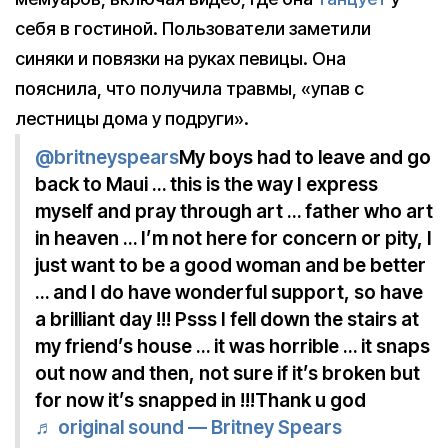
себя в гостиной. Пользователи заметили
синяки и повязки на руках певицы. Она
пояснила, что получила травмы, «упав с
лестницы дома у подруги».
@britneyspears
My boys had to leave and go
back to Maui … this is the way I express
myself and pray through art … father who art
in heaven … I’m not here for concern or pity, I
just want to be a good woman and be better
… and I do have wonderful support, so have
a brilliant day !!! Psss I fell down the stairs at
my friend’s house … it was horrible … it snaps
out now and then, not sure if it’s broken but
for now it’s snapped in !!!Thank u god
♬ original sound — Britney Spears