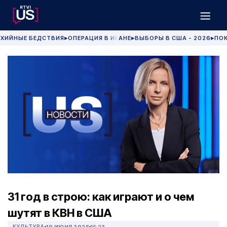
ХИЙНЫЕ БЕДСТВИЯ
ОПЕРАЦИЯ В ИРАНЕ
ВЫБОРЫ В США - 2026
ПОК
▶
▶
▶
31 год в строю: как играют и о чем
шутят в КВН в США
КУЛЬТУРА
10 ИЮНЯ 2025
16:23