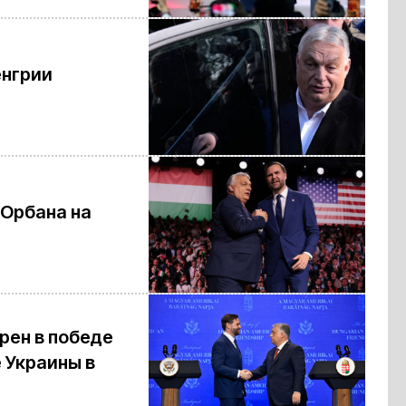
енгрии
 Орбана на
рен в победе
 Украины в