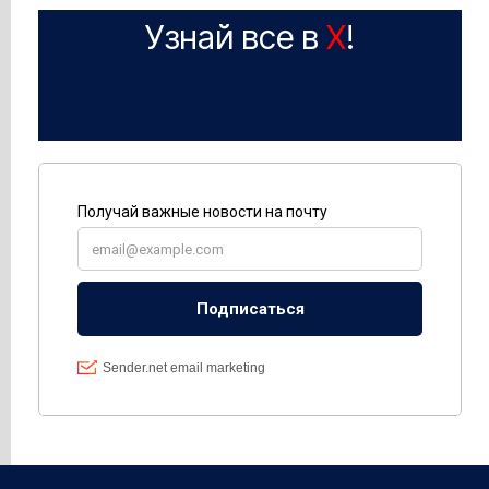
Узнай все в
X
!