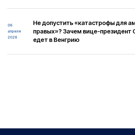
Не допустить «катастрофы для а
06
правых»? Зачем вице-президент 
апреля
2026
едет в Венгрию