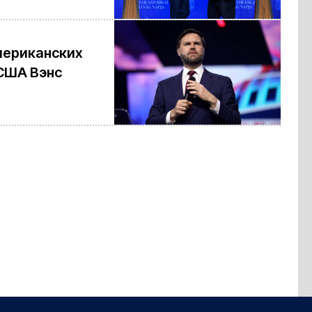
мериканских
США Вэнс