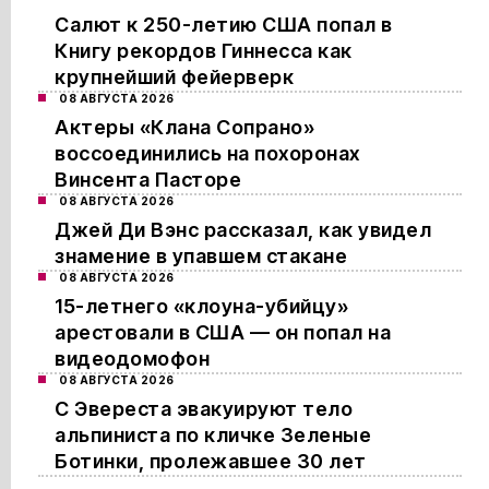
Салют к 250-летию США попал в
Книгу рекордов Гиннесса как
крупнейший фейерверк
08 АВГУСТА 2026
Актеры «Клана Сопрано»
воссоединились на похоронах
Винсента Пасторе
08 АВГУСТА 2026
Джей Ди Вэнс рассказал, как увидел
знамение в упавшем стакане
08 АВГУСТА 2026
15-летнего «клоуна-убийцу»
арестовали в США — он попал на
видеодомофон
08 АВГУСТА 2026
С Эвереста эвакуируют тело
альпиниста по кличке Зеленые
Ботинки, пролежавшее 30 лет