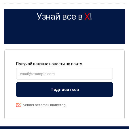
Узнай все в
X
!