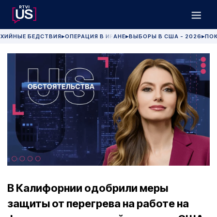
ХИЙНЫЕ БЕДСТВИЯ
ОПЕРАЦИЯ В ИРАНЕ
ВЫБОРЫ В США - 2026
ПОК
▶
▶
▶
В Калифорнии одобрили меры
защиты от перегрева на работе на