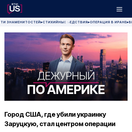
РТИ ЗНАМЕНИТОСТЕЙ
СТИХИЙНЫЕ БЕДСТВИЯ
ОПЕРАЦИЯ В ИРАНЕ
В
▶
▶
▶
Город США, где убили украинку
Заруцкую, стал центром операции