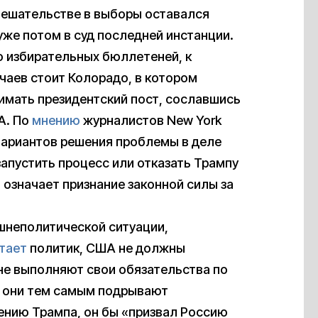
вмешательстве в выборы оставался
уже потом в суд последней инстанции.
о избирательных бюллетеней, к
учаев стоит Колорадо, в котором
имать президентский пост, сославшись
А. По
мнению
журналистов New York
 вариантов решения проблемы в деле
запустить процесс или отказать Трампу
 означает признание законной силы за
шнеполитической ситуации,
тает
политик, США не должны
не выполняют свои обязательства по
 они тем самым подрывают
нению Трампа, он бы «призвал Россию