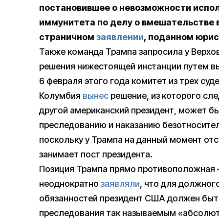
постановившее о невозможности испо
иммунитета по делу о вмешательстве в
страничном
заявлении
, поданном юри
Также команда Трампа запросила у Верхо
решения нижестоящей инстанции путем в
6 февраля этого года комитет из трех суд
Колумбия
вынес
решение, из которого сле
другой американский президент, может б
преследованию и наказанию безотносител
поскольку у Трампа на данный момент отс
занимает пост президента.
Позиция Трампа прямо противоположная —
неоднократно
заявляли
, что для должног
обязанностей президент США должен быт
преследования так называемым «абсолют