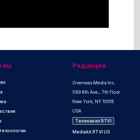
елы
Редакция
во
Overseas Media Inc.
а
589 8th Ave., 7th Floor
ика
New York, NY 10018
USA
ествия
а
Телеканал RTVI
 технологии
Mediakit RTVI US