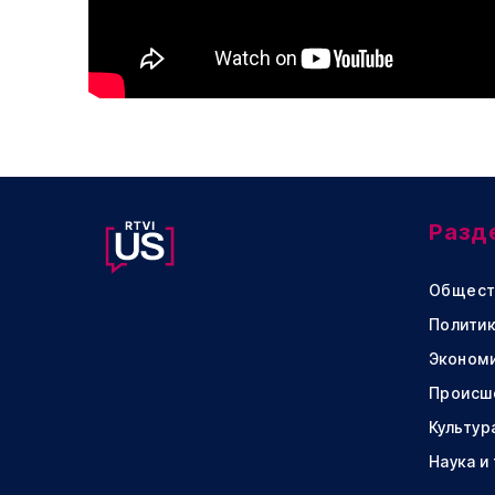
Разд
Общест
Политик
Эконом
Происш
Культур
Наука и