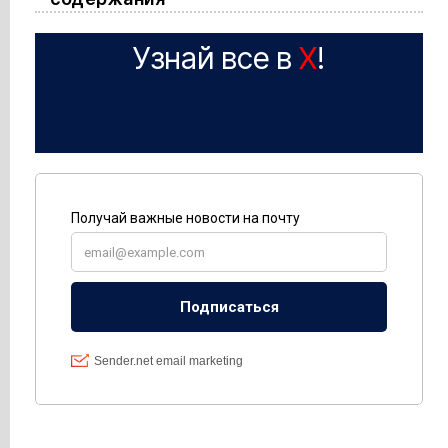
Узнай все в
X
!