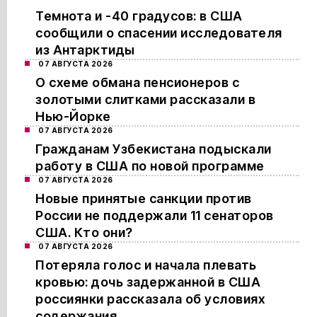
Темнота и -40 градусов: в США
сообщили о спасении исследователя
из Антарктиды
07 АВГУСТА 2026
О схеме обмана пенсионеров с
золотыми слитками рассказали в
Нью-Йорке
07 АВГУСТА 2026
Гражданам Узбекистана подыскали
работу в США по новой программе
07 АВГУСТА 2026
Новые принятые санкции против
России не поддержали 11 сенаторов
США. Кто они?
07 АВГУСТА 2026
Потеряла голос и начала плевать
кровью: дочь задержанной в США
россиянки рассказала об условиях
содержания