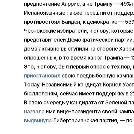
предпочтение Харрис, а не Трампу — 49% 
Испаноязычные также перешли от поддерж
противостоял Байден, к демократке — 53
Чернокожие избиратели, к слову, которы
представителей Демократической партии, 
дома активно выступили на стороне Харри
опрошенных, в то время как за Трампа — 1
Это, к слову, был первый опрос с тех пор
приостановил
свою предвыборную кампан
Today. Независимый кандидат Корнел Уэс
бюллетеням, сейчас имеет поддержку в 2
В свою очередь у кандидата от Зеленой п
назвала
имя вице-президента своей кампан
выдвинула
Либертарианская партия, — по 