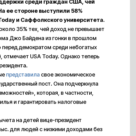
ддержки среди граждан США, чей
На ее стороне выступили 58%
Today и Саффолкского университета.
коло 35% тех, чей доход не превышает
ома Джо Байдена из гонки в прошлом
 перед демократом среди небогатых
.), отмечает USA Today. Однако теперь
резидента.
вые
представила
свое экономическое
сударственный пост. Она подчеркнула
можностей», которая, в частности,
илья и гарантировать налоговые
ычета на детей вице-президент
тыс. для людей с низкими доходами без