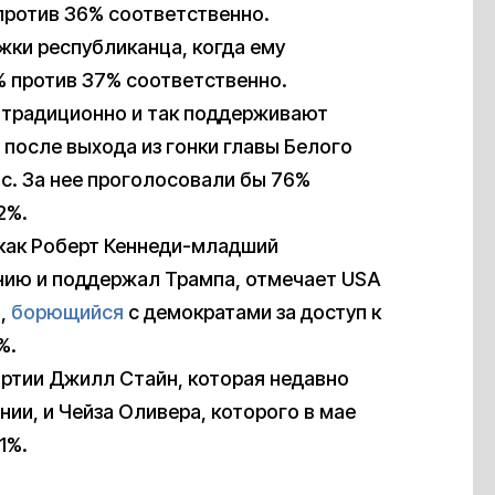
против 36% соответственно.
ки республиканца, когда ему
% против 37% соответственно.
е традиционно и так поддерживают
после выхода из гонки главы Белого
с. За нее проголосовали бы 76%
2%.
, как Роберт Кеннеди-младший
ию и поддержал Трампа, отмечает USA
т,
борющийся
с демократами за доступ к
%.
артии Джилл Стайн, которая недавно
ии, и Чейза Оливера, которого в мае
1%.