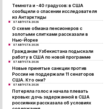
Темнота и -40 градусов: в США
сообщили о спасении исследователя
из Антарктиды
07 АВГУСТА 2026
О схеме обмана пенсионеров с
золотыми слитками рассказали в
Нью-Йорке
07 АВГУСТА 2026
Гражданам Узбекистана подыскали
работу в США по новой программе
07 АВГУСТА 2026
Новые принятые санкции против
России не поддержали 11 сенаторов
США. Кто они?
07 АВГУСТА 2026
Потеряла голос и начала плевать
кровью: дочь задержанной в США
россиянки рассказала об условиях
содержания