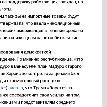
на на поддержку работающих граждан, на
ьготы.
ом тарифы на импортные товары будут
 утверждала, что ввела «инфляционный
ческих американцев в течение срока на
рания снизит цены на потребительские
народования демократкой
идение. По мнению республиканца, «это
дуро в Венесуэле, план Мадуро старого
лан Харрис по контролю за ценами был
д и стремительный рост цен».
ter)
писала
, что Трамп «борется за
 же сосредоточит свои усилия на том,
иканцам и представителям среднего