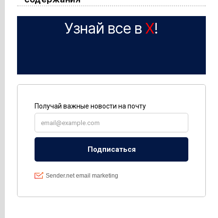
Узнай все в
X
!