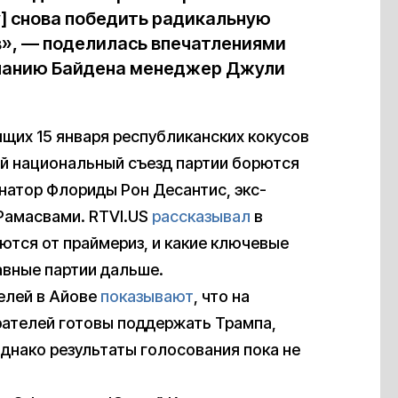
] снова победить радикальную
», — поделилась впечатлениями
мпанию Байдена менеджер Джули
щих 15 января республиканских кокусов
ний национальный съезд партии борются
натор Флориды Рон Десантис, экс-
 Рамасвами. RTVI.US
рассказывал
в
ются от праймериз, и какие ключевые
авные партии дальше.
елей в Айове
показывают
, что на
рателей готовы поддержать Трампа,
однако результаты голосования пока не