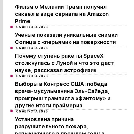
Фильм о Мелании Трамп получил
сиквел в виде сериала на Amazon
Prime
05 АВГУСТА 2026
Ученые показали уникальные снимки
Солнца с «перьями» на поверхности
05 АВГУСТА 2026
Почему ступень ракеты SpaceX
столкнулась с Луной и что это даст
науке, рассказал астрофизик
05 АВГУСТА 2026
Выборы в Конгресс США: победа
врача-мусульманина Эль-Сайеда,
проигрыш трамписта «фантому» и
другие итоги праймериз
05 АВГУСТА 2026
Установлена причина
разрушительного пожара,
вспыхнувшего в прошлом году в