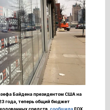
озефа Байдена президентом США на
023 года, теперь общий бюджет
сходованных средств,
сообщила
FOX