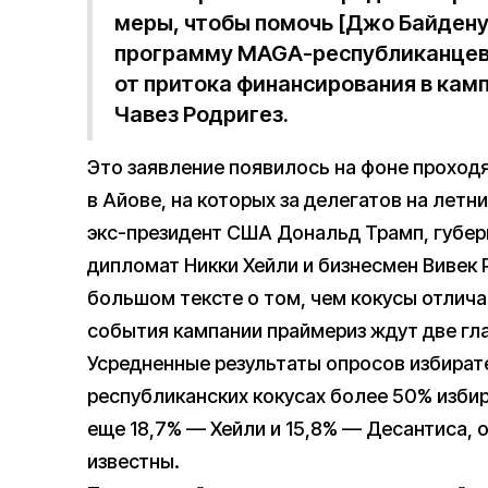
меры, чтобы помочь [Джо Байдену
программу MAGA-республиканцев
от притока финансирования в ка
Чавез Родригез.
Это заявление появилось на фоне проходя
в Айове, на которых за делегатов на лет
экс-президент США Дональд Трамп, губер
дипломат Никки Хейли и бизнесмен Вивек
большом тексте о том, чем кокусы отлича
события кампании праймериз ждут две гл
Усредненные результаты опросов избират
республиканских кокусах более 50% изби
еще 18,7% — Хейли и 15,8% — Десантиса, 
известны.