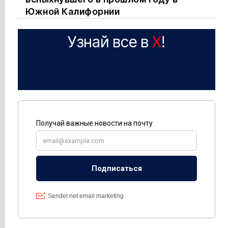
Южной Калифорнии
Узнай все в
X
!