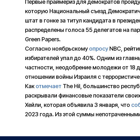
Первые праймериз для демократов пройду
которую Национальный съезд Демократич
штат в гонке за титул кандидата в презид
распределены голоса 55 делегатов на па
Green Papers.
Согласно ноябрьскому
опросу
NBC, рейти
избирателей упал до 40%. Одним из главн
частности, неодобрение молодежи от 18 д
отношении войны Израиля с террористиче
Как
отмечает
The Hil, большинство респу
раскрывали финансовые показатели своих
Хейли, которая объявила 3 января, что
со
2023 года. Из этой суммы непотраченными 