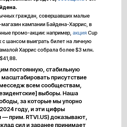
йдена.
бычных граждан, совершавших малые
-магазин кампании Байдена-Харрис, в
чные промо-акции: например,
акция
Cup
к с шансом выиграть билет на личную
Камалой Харрис собрала более $3 млн.
$41,88.
дим постоянную, стабильную
м масштабировать присутствие
й месседж всем сообществам,
резидентские] выборы. Наша
ободы, за которые мы упорно
 2024 году, и эти цифры
 — прим. RTVI.US) доказывают,
склад сил и заранее принимает