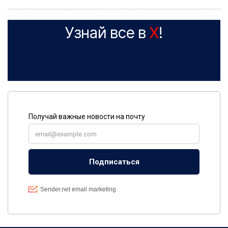
Узнай все в
X
!