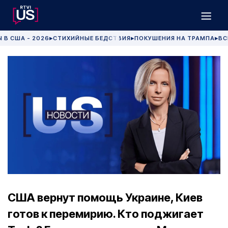
 В США - 2026
СТИХИЙНЫЕ БЕДСТВИЯ
ПОКУШЕНИЯ НА ТРАМПА
ВС
▶
▶
▶
США вернут помощь Украине, Киев
готов к перемирию. Кто поджигает